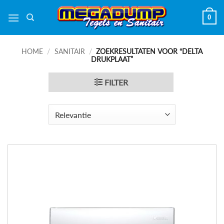
Ga
0
naar
inhoud
HOME
/
SANITAIR
/
ZOEKRESULTATEN VOOR “DELTA
DRUKPLAAT”
FILTER