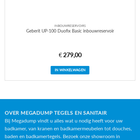
INBOUWRESERVOIRS
Geberit UP-100 Duofix Basic inbouwreservoir
€
279,00
IN WINKELWAGEN
OVER MEGADUMP TEGELS EN SANITAIR
Bij Megadump vindt u alles wat u nodig heeft voor uw
badkamer, van kranen en badkamermeubelen tot douches,
baden en
badkamertegels
. Bezoek onze showroom in