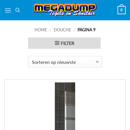
Ga
0
naar
inhoud
HOME
/
DOUCHE
/
PAGINA 9
FILTER