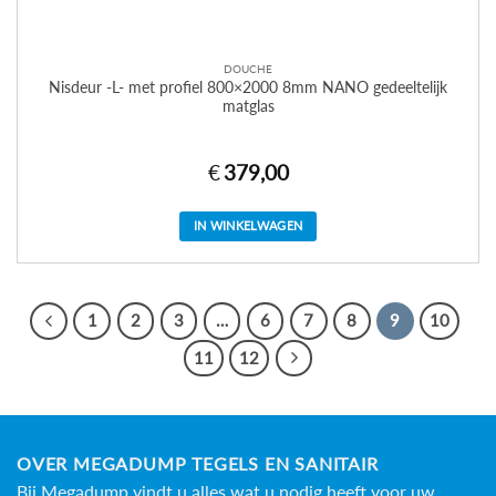
DOUCHE
Nisdeur -L- met profiel 800×2000 8mm NANO gedeeltelijk
matglas
€
379,00
IN WINKELWAGEN
1
2
3
…
6
7
8
9
10
11
12
OVER MEGADUMP TEGELS EN SANITAIR
Bij Megadump vindt u alles wat u nodig heeft voor uw