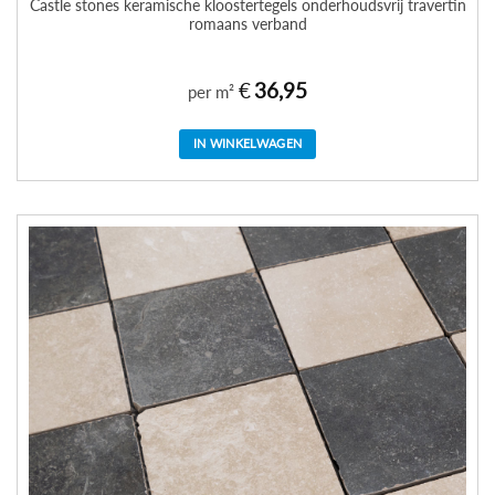
Castle stones keramische kloostertegels onderhoudsvrij travertin
romaans verband
€
36,95
per m²
IN WINKELWAGEN