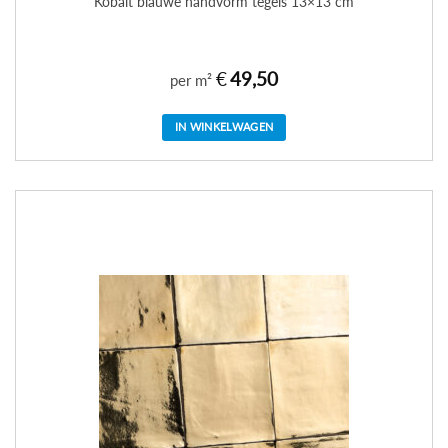
Kobalt blauwe handvorm tegels 13×13 cm
€
49,50
per m²
IN WINKELWAGEN