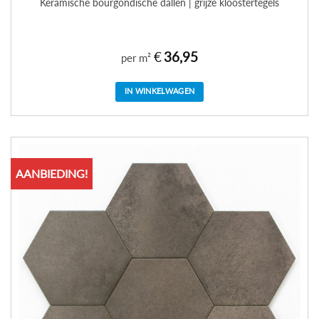
Keramische bourgondische dallen | grijze kloostertegels
€
36,95
per m²
IN WINKELWAGEN
AANBIEDING!