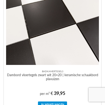
BADKAMERTEGELS
Dambord vloertegels zwart wit 20×20 | keramische schaakbord
plavuizen
€
39,95
per m²
IN WINKELWAGEN