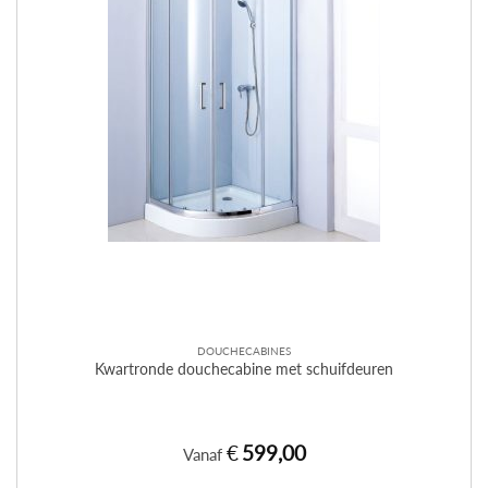
gekozen
worden
op
de
productpagina
DOUCHECABINES
Kwartronde douchecabine met schuifdeuren
€
599,00
Vanaf