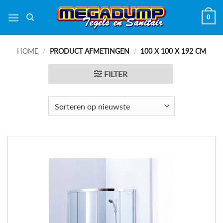
Ga
0
naar
inhoud
HOME
/
PRODUCT AFMETINGEN
/
100 X 100 X 192 CM
FILTER