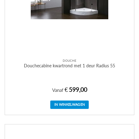
DOUCHE
Douchecabine kwartrond met 1 deur Radius 55
€
599,00
Vanaf
IN WINKELWAGEN
Dit
product
heeft
meerdere
variaties.