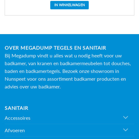
IN WINKELWAGEN
Dit
product
heeft
meerdere
variaties.
Deze
OVER MEGADUMP TEGELS EN SANITAIR
optie
Bij Megadump vindt u alles wat u nodig heeft voor uw
kan
badkamer, van kranen en badkamermeubelen tot douches,
gekozen
baden en
badkamertegels
. Bezoek onze showroom in
worden
op
Nunspeet voor ons assortiment badkamer producten en
de
advies over uw badkamer.
productpagina
SANITAIR
Accessoires
Afvoeren