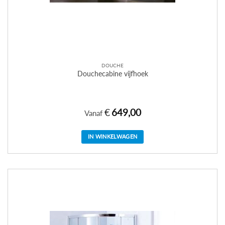
DOUCHE
Douchecabine vijfhoek
€
649,00
Vanaf
IN WINKELWAGEN
Dit
product
heeft
meerdere
variaties.
Deze
optie
kan