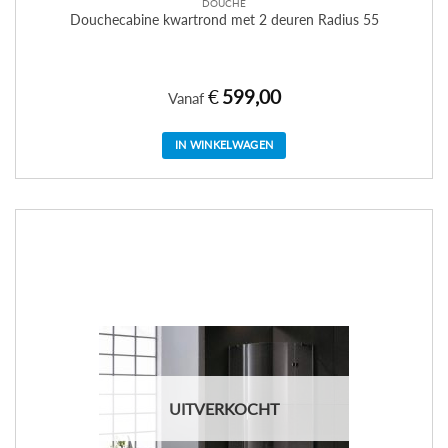
DOUCHE
Douchecabine kwartrond met 2 deuren Radius 55
€
599,00
Vanaf
IN WINKELWAGEN
Dit
product
heeft
meerdere
variaties.
Deze
optie
kan
gekozen
worden
op
de
UITVERKOCHT
productpagina