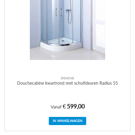
DOUCHE
Douchecabine kwartrond met schuifdeuren Radius 55
€
599,00
Vanaf
IN WINKELWAGEN
Dit
product