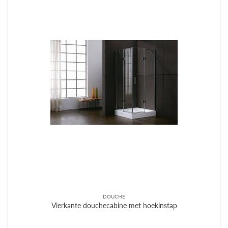
Deze
optie
kan
gekozen
worden
op
de
productpagina
DOUCHE
Vierkante douchecabine met hoekinstap