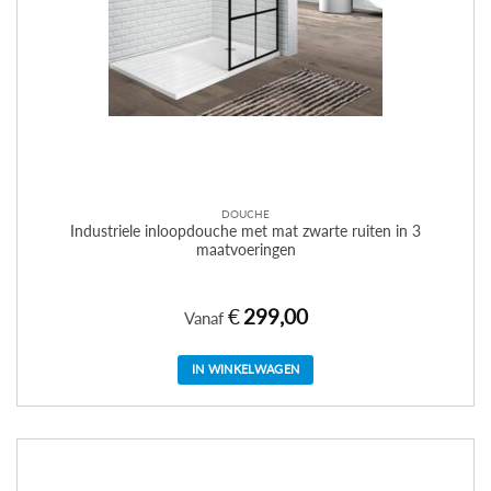
DOUCHE
Industriele inloopdouche met mat zwarte ruiten in 3
maatvoeringen
€
299,00
Vanaf
IN WINKELWAGEN
Dit
product
heeft
meerdere
variaties.