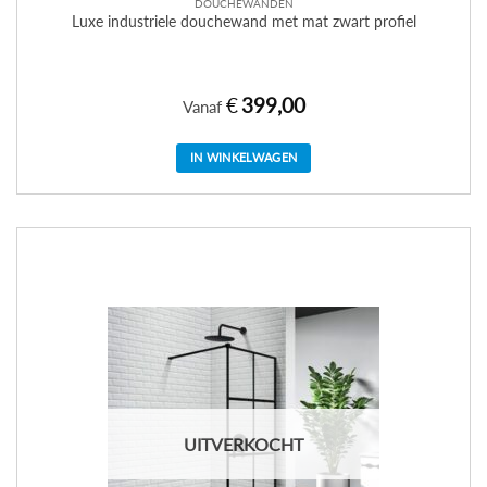
DOUCHEWANDEN
Luxe industriele douchewand met mat zwart profiel
€
399,00
Vanaf
IN WINKELWAGEN
Dit
product
heeft
meerdere
variaties.
Deze
optie
kan
gekozen
worden
op
de
UITVERKOCHT
productpagina