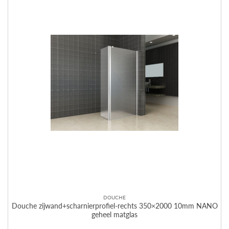
Deze
optie
kan
gekozen
worden
op
de
productpagina
DOUCHE
Douche zijwand+scharnierprofiel-rechts 350×2000 10mm NANO
geheel matglas