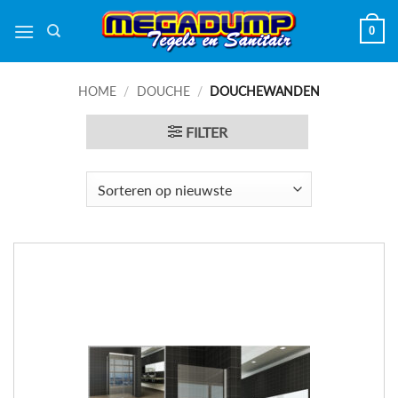
Ga
0
naar
inhoud
HOME
/
DOUCHE
/
DOUCHEWANDEN
FILTER