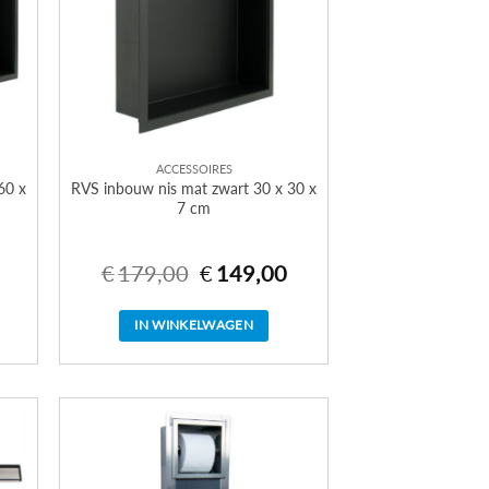
ACCESSOIRES
60 x
RVS inbouw nis mat zwart 30 x 30 x
7 cm
€
179,00
€
149,00
ijke
Huidige
Oorspronkelijke
Huidige
prijs
prijs
prijs
s:
was:
is:
€179,00.
€179,00.
€149,00.
IN WINKELWAGEN