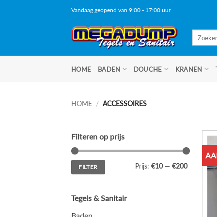
Ga
Vandaag geopend van 9:00 - 17:00 uur
naar
inhoud
Zoeken
naar:
HOME
BADEN
DOUCHE
KRANEN
HOME
/
ACCESSOIRES
Filteren op prijs
AA
Min.
Max.
Prijs:
€10
—
€200
FILTER
prijs
prijs
Tegels & Sanitair
Baden