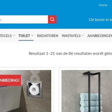
Home
Dé beste in b
TEGELS
TOILET
RADIATOREN
WASTAFELS
AANBIEDINGE
Resultaat 1–21 van de 86 resultaten wordt get
NBIEDING!