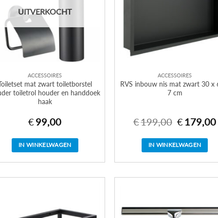
UITVERKOCHT
ACCESSOIRES
ACCESSOIRES
Toiletset mat zwart toiletborstel
RVS inbouw nis mat zwart 30 x 
der toiletrol houder en handdoek
7 cm
haak
€
99,00
€
199,00
€
179,00
Oorspronkel
prijs
was:
i
€199,00.
IN WINKELWAGEN
IN WINKELWAGEN