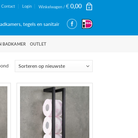
€
0,00
Contact
Login
Winkelwagen /
0
adkamers, tegels en sanitair
N BADKAMER
OUTLET
Gesorteerd
oond
op
nieuwste