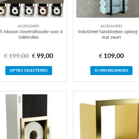
ACCESSOIRES
ACCESSOIRES
S inbouw closetrolhouder voor 6
Industrieel handdoeken opberg 
toiletrollen
mat zwart
€
199,00
€
99,00
€
109,00
Oorspronkelijke
Huidige
prijs
prijs
was:
is:
€199,00.
€99,00.
OPTIES SELECTEREN
IN WINKELWAGEN