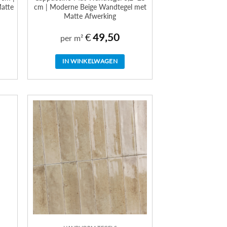
atte
cm | Moderne Beige Wandtegel met
Matte Afwerking
€
49,50
per m²
IN WINKELWAGEN