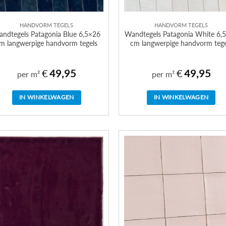
HANDVORM TEGELS
HANDVORM TEGELS
ndtegels Patagonia Blue 6,5×26
Wandtegels Patagonia White 6,
m langwerpige handvorm tegels
cm langwerpige handvorm tege
€
49,95
€
49,95
per m²
per m²
IN WINKELWAGEN
IN WINKELWAGEN