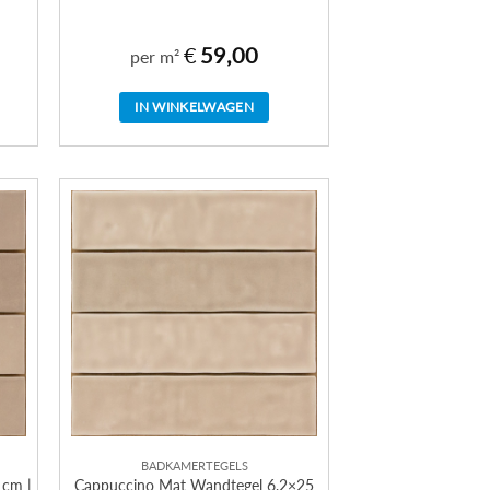
€
59,00
per m²
IN WINKELWAGEN
BADKAMERTEGELS
 cm |
Cappuccino Mat Wandtegel 6,2×25