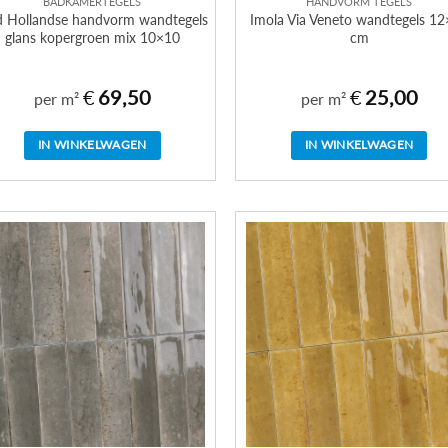
BADKAMERTEGELS
HANDVORM TEGELS
 Hollandse handvorm wandtegels
Imola Via Veneto wandtegels 1
glans kopergroen mix 10×10
cm
€
69,50
€
25,00
per m²
per m²
IN WINKELWAGEN
IN WINKELWAGEN