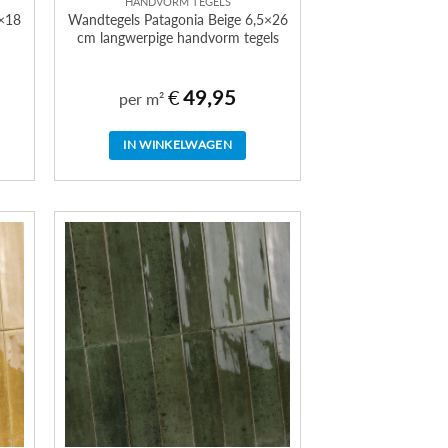
HANDVORM TEGELS
2×18
Wandtegels Patagonia Beige 6,5×26
cm langwerpige handvorm tegels
€
49,95
per m²
IN WINKELWAGEN