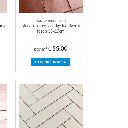
HANDVORM TEGELS
 mat
Metallic koper kleurige handvorm
tegels 13x13cm
€
55,00
per m²
IN WINKELWAGEN