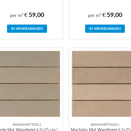
€
59,00
€
59,00
per m²
per m²
IN WINKELWAGEN
IN WINKELWAGEN
BADKAMERTEGELS
BADKAMERTEGELS
erde Mat Wandtegel 6,2×25 cm |
Machiato Mat Wandtegel 6,2×25