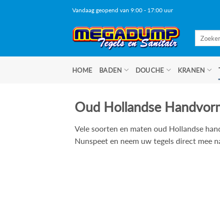
Ga
Vandaag geopend van 9:00 - 17:00 uur
naar
inhoud
Zoeken
naar:
HOME
BADEN
DOUCHE
KRANEN
Oud Hollandse Handvorm 
Vele soorten en maten oud Hollandse handv
Nunspeet en neem uw tegels direct mee na