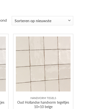
Gesorteerd
oond
op
nieuwste
HANDVORM TEGELS
jes
Oud Hollandse handvorm tegeltjes
10×10 beige