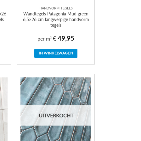
HANDVORM TEGELS
×26
Wandtegels Patagonia Mud green
ls
6,5×26 cm langwerpige handvorm
tegels
€
49,95
per m²
IN WINKELWAGEN
UITVERKOCHT