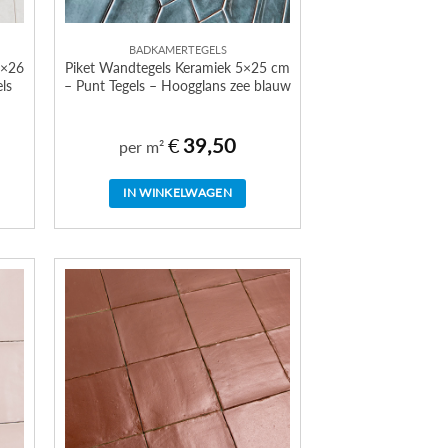
BADKAMERTEGELS
5×26
Piket Wandtegels Keramiek 5×25 cm
ls
– Punt Tegels – Hoogglans zee blauw
€
39,50
per m²
IN WINKELWAGEN