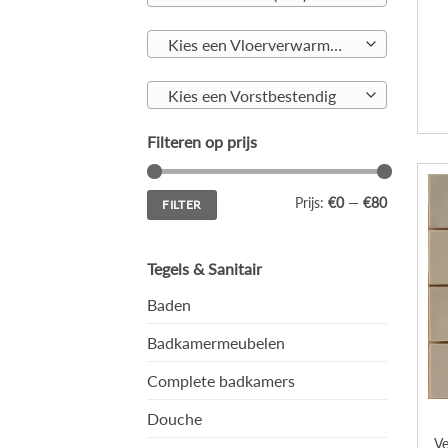
Kies een Vloerverwarming geschikt
Kies een Vorstbestendig
Filteren op prijs
Min.
Max.
Prijs:
€0
—
€80
FILTER
prijs
prijs
Tegels & Sanitair
Baden
Badkamermeubelen
Complete badkamers
Douche
V