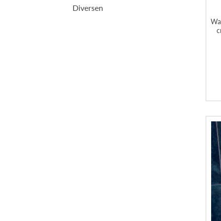
Diversen
Wan
c