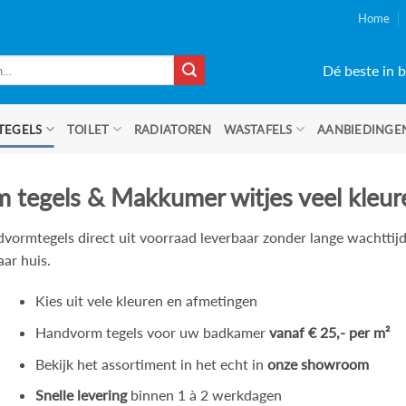
Home
Dé beste in b
TEGELS
TOILET
RADIATOREN
WASTAFELS
AANBIEDINGE
tegels & Makkumer witjes veel kleur
ormtegels direct uit voorraad leverbaar zonder lange wachttijde
ar huis.
Kies uit vele kleuren en afmetingen
Handvorm tegels voor uw badkamer
vanaf € 25,- per m²
Bekijk het assortiment in het echt in
onze showroom
Snelle levering
binnen 1 à 2 werkdagen