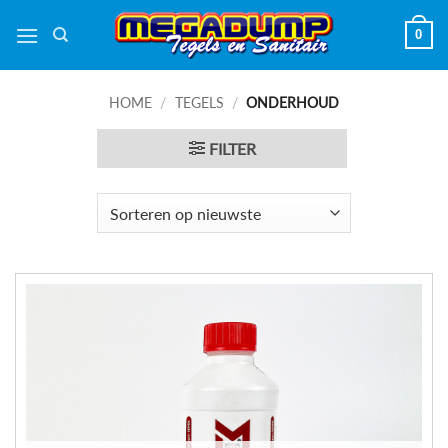
Ga
0
naar
inhoud
HOME
/
TEGELS
/
ONDERHOUD
FILTER