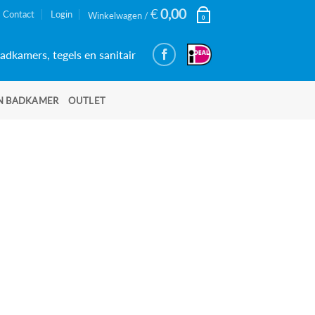
€
0,00
Contact
Login
Winkelwagen /
0
adkamers, tegels en sanitair
N BADKAMER
OUTLET