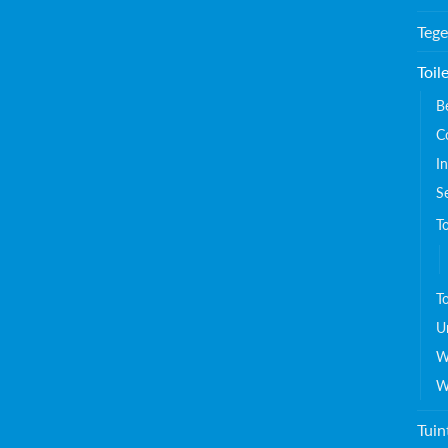
Tege
Toil
B
C
I
S
T
To
Ur
W
W
Tuin