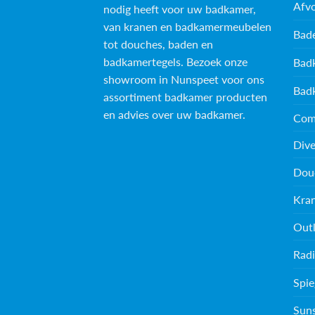
Afv
nodig heeft voor uw badkamer,
van kranen en badkamermeubelen
Bad
tot douches, baden en
badkamertegels
. Bezoek onze
Bad
showroom in Nunspeet voor ons
Bad
assortiment badkamer producten
en advies over uw badkamer.
Com
Dive
Dou
Kra
Outl
Radi
Spie
Sun