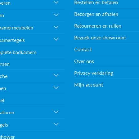
Bestellen en betalen
oeren
Bezorgen en afhalen
en
Retourneren en ruilen
kamermeubelen
Bezoek onze showroom
kamertegels
Contact
plete badkamers
Over ons
rsen
Privacy verklaring
che
Mijn account
nen
et
atoren
gels
shower