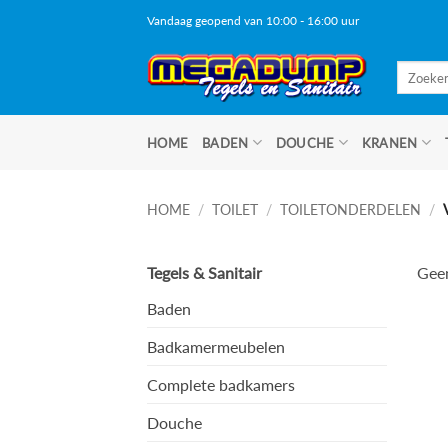
Ga
Vandaag geopend van 10:00 - 16:00 uur
naar
inhoud
Zoeken
naar:
HOME
BADEN
DOUCHE
KRANEN
HOME
/
TOILET
/
TOILETONDERDELEN
/
Tegels & Sanitair
Geen
Baden
Badkamermeubelen
Complete badkamers
Douche