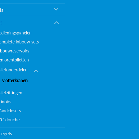
ls
et
edieningspanelen
omplete inbouw sets
nbouwreservoirs
eniorentoiletten
oiletonderdelen
vlotterkranen
iletzittingen
inoirs
andclosets
C-douche
tegels