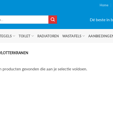
Home
Dé beste in b
TEGELS
TOILET
RADIATOREN
WASTAFELS
AANBIEDINGE
VLOTTERKRANEN
 producten gevonden die aan je selectie voldoen.