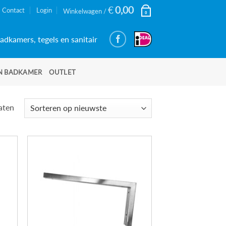
€
0,00
Contact
Login
Winkelwagen /
0
adkamers, tegels en sanitair
N BADKAMER
OUTLET
Gesorteerd
taten
op
nieuwste