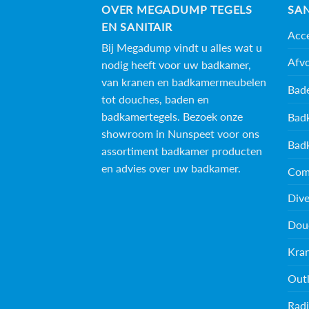
OVER MEGADUMP TEGELS
SAN
EN SANITAIR
Acce
Bij Megadump vindt u alles wat u
Afv
nodig heeft voor uw badkamer,
van kranen en badkamermeubelen
Bad
tot douches, baden en
badkamertegels
. Bezoek onze
Bad
showroom in Nunspeet voor ons
Bad
assortiment badkamer producten
en advies over uw badkamer.
Com
Dive
Dou
Kra
Outl
Radi