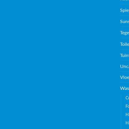
Spie
Sun
Tege
Toil
Tuin
Unc
Vloe
Was
C
F
H
H