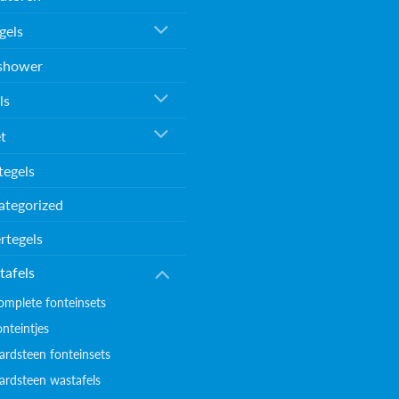
gels
shower
ls
et
tegels
ategorized
rtegels
tafels
omplete fonteinsets
onteintjes
ardsteen fonteinsets
ardsteen wastafels