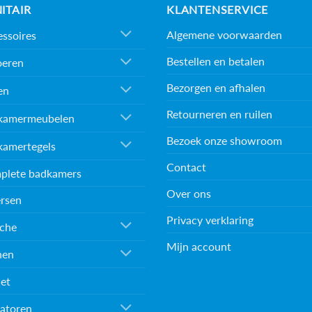
ITAIR
KLANTENSERVICE
Algemene voorwaarden
ssoires
Bestellen en betalen
oeren
Bezorgen en afhalen
en
Retourneren en ruilen
kamermeubelen
Bezoek onze showroom
kamertegels
Contact
plete badkamers
Over ons
rsen
Privacy verklaring
che
Mijn account
nen
et
atoren