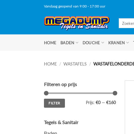
Ga
Vandaag geopend van 9:00 - 17:00 uur
naar
inhoud
Zoeken
naar:
HOME
BADEN
DOUCHE
KRANEN
HOME
/
WASTAFELS
/
WASTAFELONDERD
Filteren op prijs
Min.
Max.
Prijs:
€0
—
€160
FILTER
prijs
prijs
Tegels & Sanitair
Baden