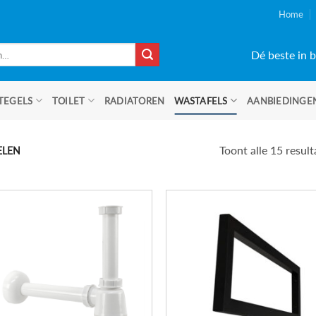
Home
Dé beste in b
TEGELS
TOILET
RADIATOREN
WASTAFELS
AANBIEDINGE
Toont alle 15 resul
ELEN