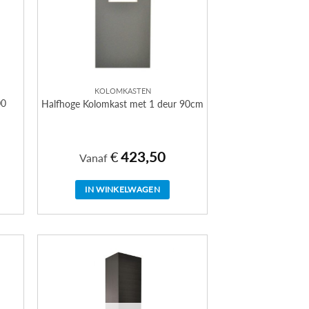
gekozen
worden
op
de
productpagina
KOLOMKASTEN
00
Halfhoge Kolomkast met 1 deur 90cm
€
423,50
Vanaf
IN WINKELWAGEN
Dit
product
heeft
meerdere
variaties.
Deze
optie