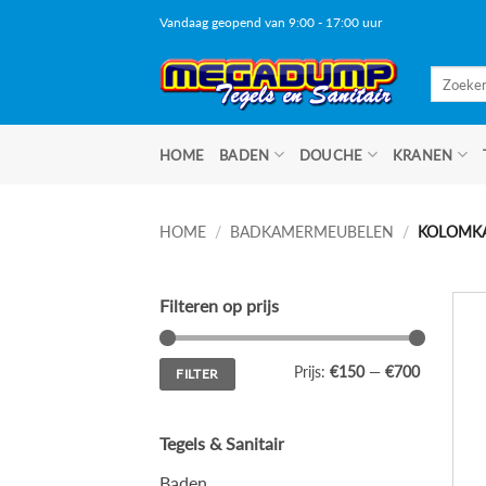
Ga
Vandaag geopend van 9:00 - 17:00 uur
naar
inhoud
Zoeken
naar:
HOME
BADEN
DOUCHE
KRANEN
HOME
/
BADKAMERMEUBELEN
/
KOLOMK
Filteren op prijs
Min.
Max.
Prijs:
€150
—
€700
FILTER
prijs
prijs
Tegels & Sanitair
Baden