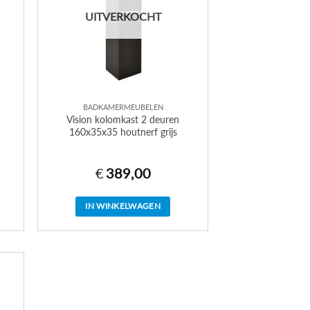
kan
UITVERKOCHT
gekozen
worden
op
de
productpagina
BADKAMERMEUBELEN
Vision kolomkast 2 deuren
160x35x35 houtnerf grijs
€
389,00
IN WINKELWAGEN