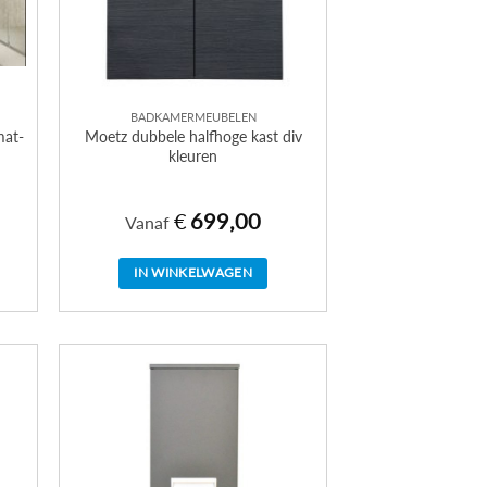
BADKAMERMEUBELEN
mat-
Moetz dubbele halfhoge kast div
kleuren
€
699,00
Vanaf
IN WINKELWAGEN
Dit
product
heeft
meerdere
variaties.
Deze
optie
kan