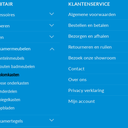
ITAIR
KLANTENSERVICE
Algemene voorwaarden
ssoires
Bestellen en betalen
oeren
Bezorgen en afhalen
en
Retourneren en ruilen
kamermeubelen
Bezoek onze showroom
onteinmeubels
outen badmeubelen
Contact
olomkasten
Over ons
osse onderkasten
Privacy verklaring
nderdelen
piegelkasten
Mijn account
opbladen
kamertegels