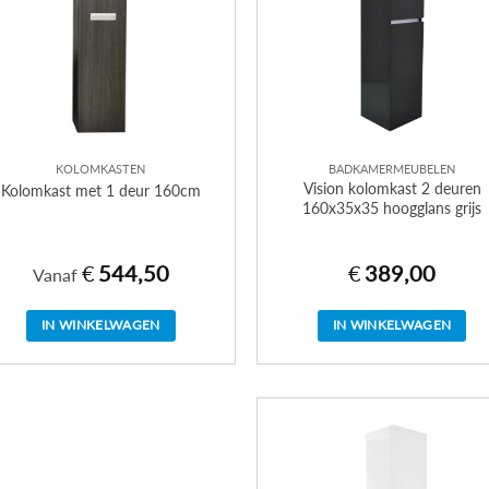
KOLOMKASTEN
BADKAMERMEUBELEN
Vision kolomkast 2 deuren
Kolomkast met 1 deur 160cm
160x35x35 hoogglans grijs
€
544,50
€
389,00
Vanaf
IN WINKELWAGEN
IN WINKELWAGEN
Dit
product
heeft
meerdere
variaties.
Deze