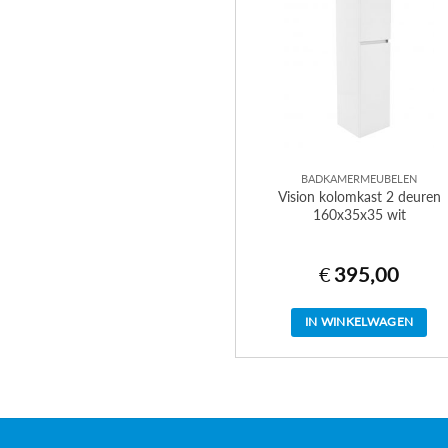
optie
kan
gekozen
worden
op
de
productpagina
BADKAMERMEUBELEN
Vision kolomkast 2 deuren
160x35x35 wit
€
395,00
IN WINKELWAGEN