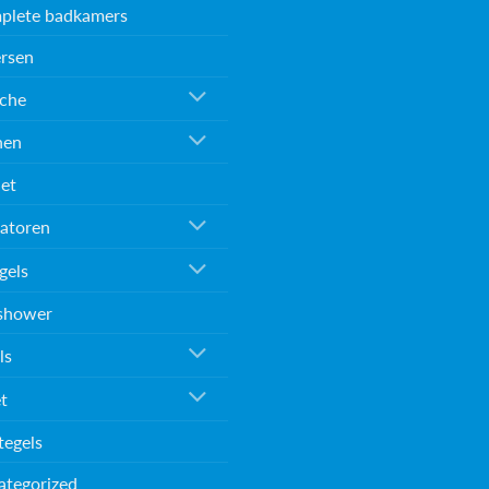
plete badkamers
rsen
che
nen
et
atoren
gels
shower
ls
et
tegels
ategorized