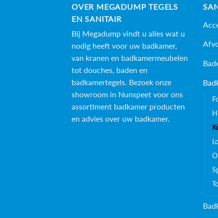
OVER MEGADUMP TEGELS
SAN
EN SANITAIR
Acce
Bij Megadump vindt u alles wat u
Afv
nodig heeft voor uw badkamer,
van kranen en badkamermeubelen
Bad
tot douches, baden en
badkamertegels
. Bezoek onze
Bad
showroom in Nunspeet voor ons
F
assortiment badkamer producten
H
en advies over uw badkamer.
K
L
O
S
T
Bad