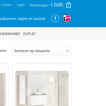
€
0,00
Contact
Login
Winkelwagen /
0
adkamers, tegels en sanitair
N BADKAMER
OUTLET
Gesorteerd
taten
op
nieuwste