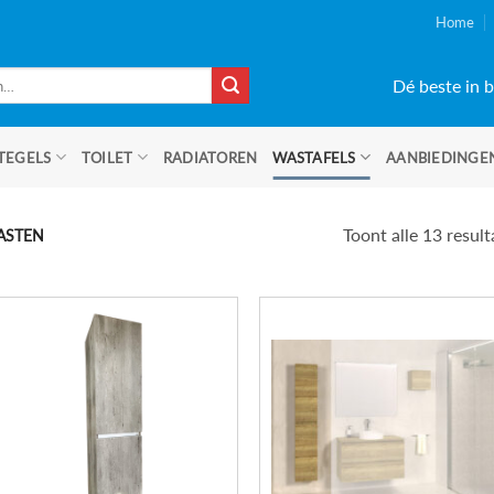
Home
Dé beste in b
TEGELS
TOILET
RADIATOREN
WASTAFELS
AANBIEDINGE
Toont alle 13 resul
ASTEN