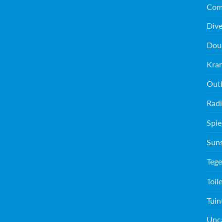
Com
Dive
Dou
Kra
Outl
Radi
Spie
Sun
Tege
Toil
Tuin
Unc