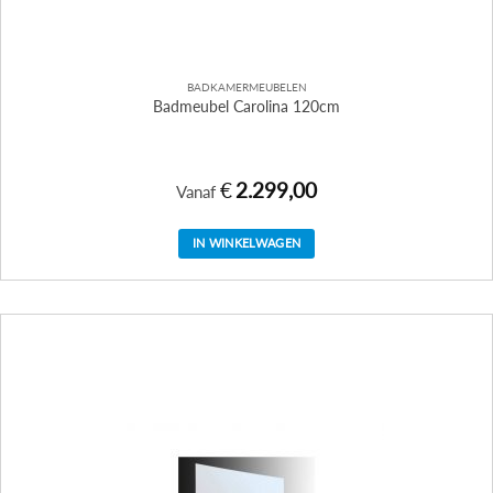
BADKAMERMEUBELEN
Badmeubel Carolina 120cm
€
2.299,00
Vanaf
IN WINKELWAGEN
Dit
product
heeft
meerdere
variaties.
Deze
optie
kan
gekozen
worden