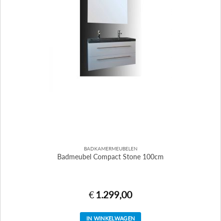
op
de
productpagina
BADKAMERMEUBELEN
Badmeubel Compact Stone 100cm
€
1.299,00
IN WINKELWAGEN