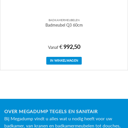
BADKAMERMEUBELEN
Badmeubel Q3 60cm
€
992,50
Vanaf
IN WINKELWAGEN
Dit
product
heeft
meerdere
variaties.
Deze
optie
kan
OVER MEGADUMP TEGELS EN SANITAIR
gekozen
Bij Megadump vindt u alles wat u nodig heeft voor uw
worden
badkamer, van kranen en badkamermeubelen tot douches,
op