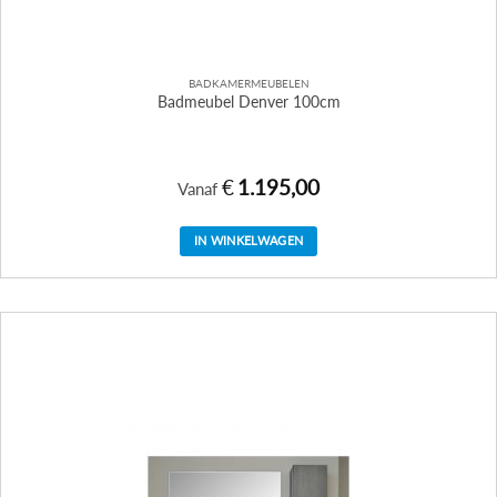
BADKAMERMEUBELEN
Badmeubel Denver 100cm
€
1.195,00
Vanaf
IN WINKELWAGEN
Dit
product
heeft
meerdere
variaties.
Deze
optie
kan
gekozen
worden