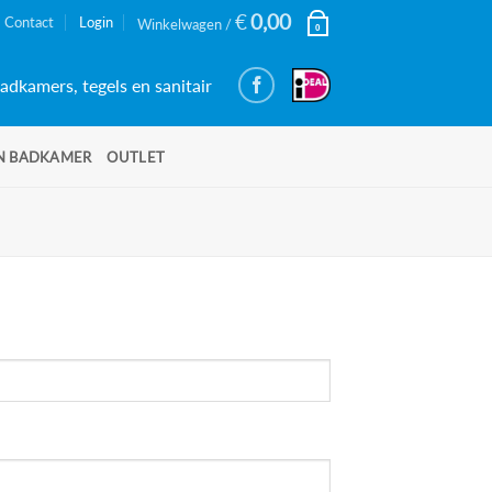
€
0,00
Contact
Login
Winkelwagen /
0
adkamers, tegels en sanitair
N BADKAMER
OUTLET