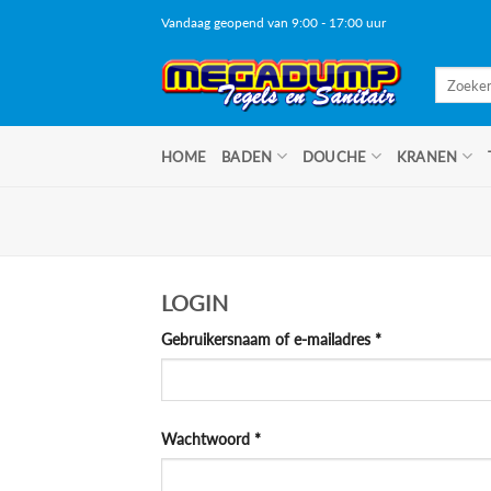
Ga
Vandaag geopend van 9:00 - 17:00 uur
naar
inhoud
Zoeken
naar:
HOME
BADEN
DOUCHE
KRANEN
LOGIN
Vereist
Gebruikersnaam of e-mailadres
*
Vereist
Wachtwoord
*