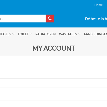
Home
Dé beste in b
TEGELS
TOILET
RADIATOREN
WASTAFELS
AANBIEDINGE
MY ACCOUNT