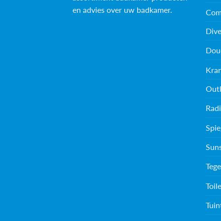
en advies over uw badkamer.
Com
Dive
Dou
Kra
Outl
Radi
Spie
Sun
Tege
Toil
Tuin