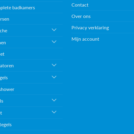
Contact
plete badkamers
Over ons
rsen
Privacy verklaring
che
Mijn account
nen
et
atoren
gels
shower
ls
et
tegels