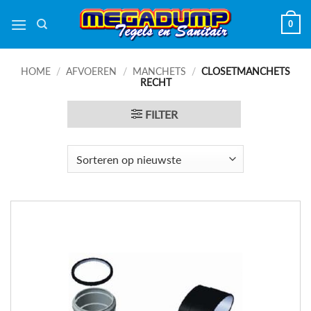
Ga
0
naar
inhoud
HOME
/
AFVOEREN
/
MANCHETS
/
CLOSETMANCHETS
RECHT
FILTER