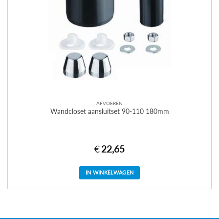
AFVOEREN
Wandcloset aansluitset 90-110 180mm
€
22,65
IN WINKELWAGEN