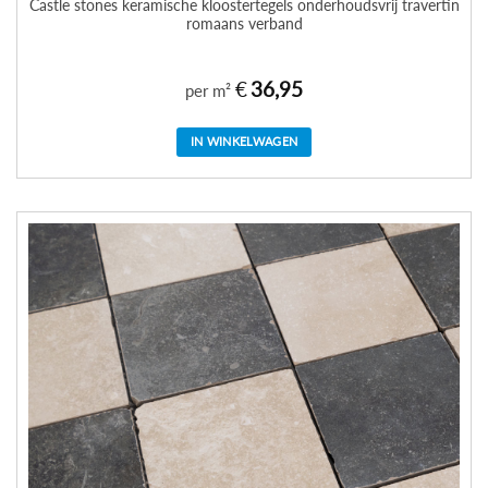
Castle stones keramische kloostertegels onderhoudsvrij travertin
romaans verband
€
36,95
per m²
IN WINKELWAGEN