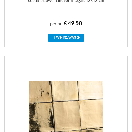
Kobalt blauwe handvorm tegels 13×13 cm
€
49,50
per m²
IN WINKELWAGEN