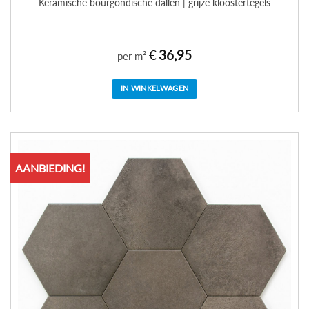
Keramische bourgondische dallen | grijze kloostertegels
€
36,95
per m²
IN WINKELWAGEN
AANBIEDING!