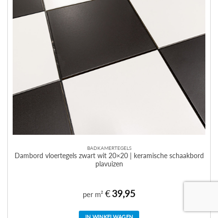
BADKAMERTEGELS
Dambord vloertegels zwart wit 20×20 | keramische schaakbord
plavuizen
€
39,95
per m²
IN WINKELWAGEN