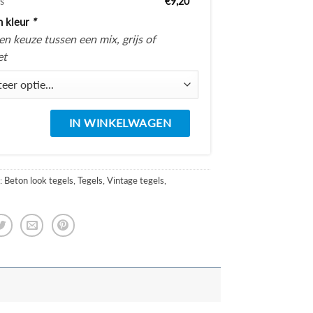
js
€9,20
n kleur
*
n keuze tussen een mix, grijs of
et
IN WINKELWAGEN
:
Beton look tegels
,
Tegels
,
Vintage tegels
,