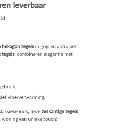
ren leverbaar
J!
 hexagon tegels
in grijs en antraciet.
 tegels
, combineren elegantie met
 gebruik.
usief vloerverwarming.
 klassieke look, deze
zeskantige tegels
uw woning een unieke touch!