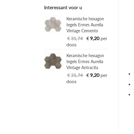
Interessant voor u
Keramische hexagon
tegels Ermes Aurelia
Vintage Cemento
Oorspronkelijke
Huidige
€
31,74
€
9,20
per
prijs
prijs
doos
was:
is:
Keramische hexagon
€31,74.
€9,20.
tegels Ermes Aurelia
Vintage Antracita
Oorspronkelijke
Huidige
€
31,74
€
9,20
per
prijs
prijs
doos
was:
is:
€31,74.
€9,20.