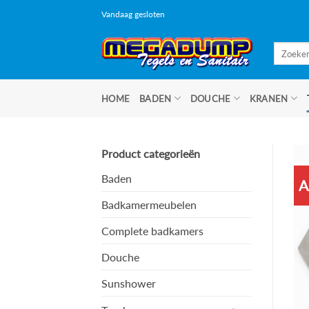
Ga
Vandaag gesloten
naar
inhoud
Zoeken
naar:
HOME
BADEN
DOUCHE
KRANEN
Product categorieën
Baden
A
Badkamermeubelen
Complete badkamers
Douche
Sunshower