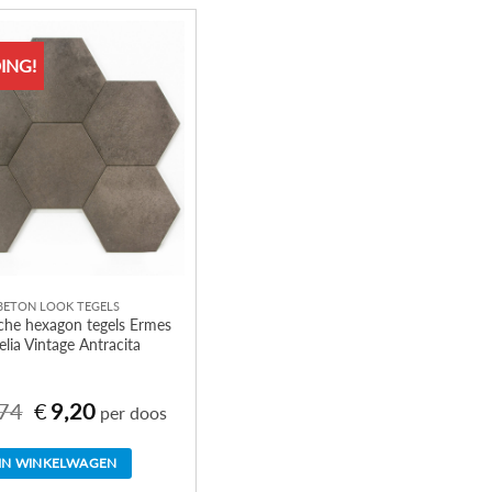
ING!
BETON LOOK TEGELS
che hexagon tegels Ermes
elia Vintage Antracita
74
€
9,20
Oorspronkelijke
Huidige
per doos
prijs
prijs
was:
is:
€31,74.
€9,20.
IN WINKELWAGEN