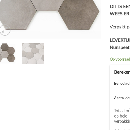
DIT IS E
WEES ER 
Verpakt p
LEVERTIJD
Nunspeet
Op voorraa
Benodigd 
Aantal do
Totaal m
op hele
verpakki