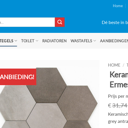
Home
Dé beste in b
TEGELS
TOILET
RADIATOREN
WASTAFELS
AANBIEDINGE
HOME
/
Keram
ANBIEDING!
Ermes
Prijs per
€
31,74
Keramisch
grey antra