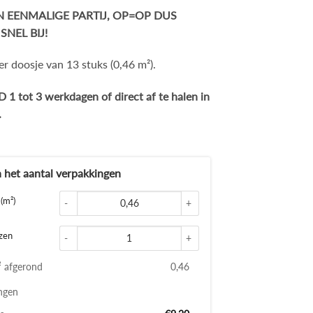
EN EENMALIGE PARTIJ, OP=OP DUS
SNEL BIJ!
er doosje van 13 stuks (0,46 m²).
 1 tot 3 werkdagen of direct af te halen in
.
d
Glace handvorm tegels 5x15 
(m²)
Keramische hexagon tegels E
zen
² afgerond
0,46
ngen