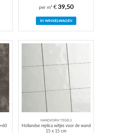
€
39,50
per m²
IN WINKELWAGEN
HANDVORM TEGELS
0×60
Hollandse replica witjes voor de wand
15 x 15 cm