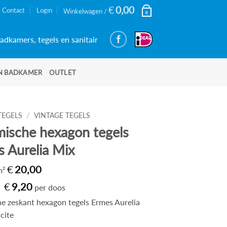
€
0,00
Contact
Login
Winkelwagen /
0
adkamers, tegels en sanitair
N BADKAMER
OUTLET
TEGELS
/
VINTAGE TEGELS
ische hexagon tegels
 Aurelia Mix
€
20,00
 m²
Oorspronkelijke
Huidige
€
9,20
per doos
prijs
prijs
was:
is:
e zeskant hexagon tegels Ermes Aurelia
€31,74.
€9,20.
cite