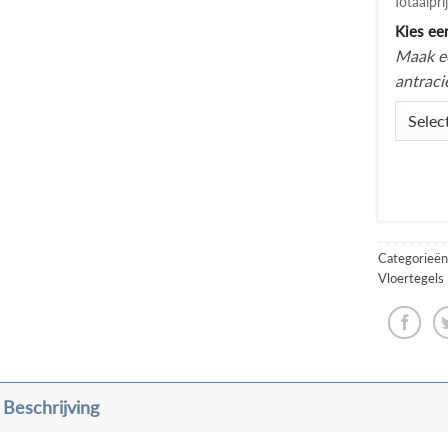
Totaalpri
Kies ee
Maak ee
antraci
Categorieën
Vloertegels
Beschrijving