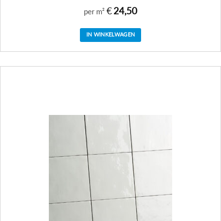
€
24,50
per m²
IN WINKELWAGEN