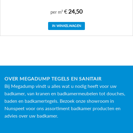
€
24,50
per m²
IN WINKELWAGEN
OVER MEGADUMP TEGELS EN SANITAIR
Bij Megadump vindt u alles wat u nodig heeft voor uw
badkamer, van kranen en badkamermeubelen tot douches,
baden en
badkamertegels
. Bezoek onze showroom in
Nunspeet voor ons assortiment badkamer producten en
advies over uw badkamer.