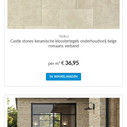
TEGELS
Castle stones keramische kloostertegels onderhoudsvrij beige
romaans verband
€
36,95
per m²
IN WINKELWAGEN