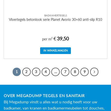
BADKAMERTEGELS
Vloertegels betonlook serie Planet Avorio 30×60 anti-slip R10
€
39,50
per m²
IN WINKELWAGEN
1
2
3
4
…
7
8
9
OVER MEGADUMP TEGELS EN SANITAIR
Bij Megadump vindt u alles wat u nodig heeft voor uw
badkamer, van kranen en badkamermeubelen tot douches,