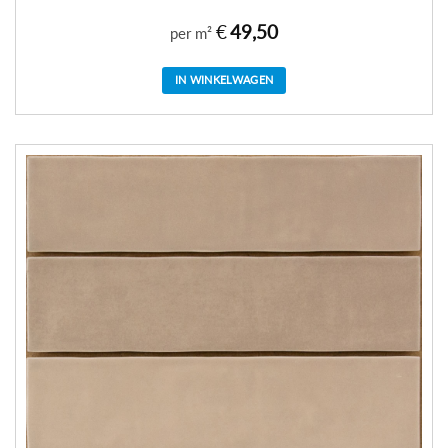
€
49,50
per m²
IN WINKELWAGEN