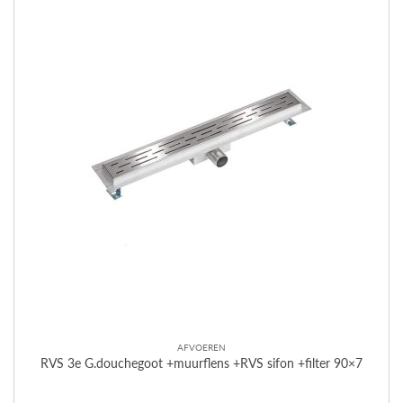
AFVOEREN
RVS 3e G.douchegoot +muurflens +RVS sifon +filter 90×7