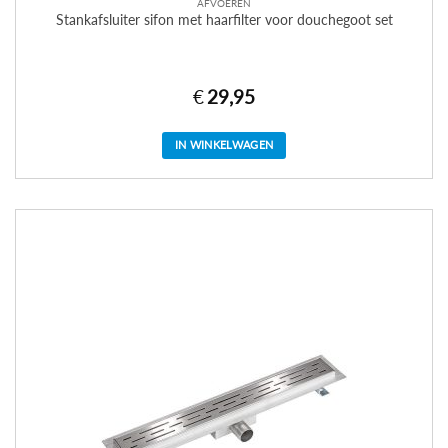
AFVOEREN
Stankafsluiter sifon met haarfilter voor douchegoot set
€
29,95
IN WINKELWAGEN