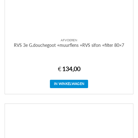
AFVOEREN
RVS 3e G.douchegoot +muurflens +RVS sifon +filter 80×7
€
134,00
IN WINKELWAGEN