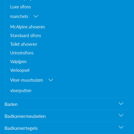
Luxe sifons
manchets
McAlpine afvoeren
Standaard sifons
Toilet afvoeren
Urinoirsifons
Valpijpen
Verloopset
Vloer-muurbuizen
vloerputten
Baden
Badkamermeubelen
Badkamertegels