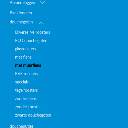
Afvoerpluggen
Badafvoeren
douchegoten
Diverse rvs roosters
ECO douchegoten
glasroosters
met flens
met muurflens
RVS roosters
specials
tegelroosters
zonder flens
zonder rooster
zwarte douchegoten
doucheputjes