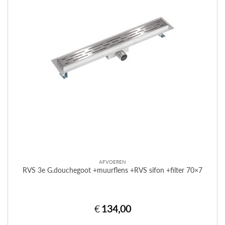
AFVOEREN
RVS 3e G.douchegoot +muurflens +RVS sifon +filter 70×7
€
134,00