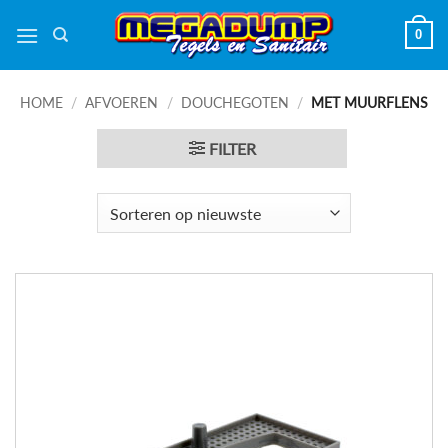
Ga
0
naar
inhoud
HOME
/
AFVOEREN
/
DOUCHEGOTEN
/
MET MUURFLENS
FILTER