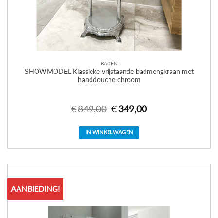
BADEN
SHOWMODEL Klassieke vrijstaande badmengkraan met
handdouche chroom
€
849,00
Oorspronkelijke
€
349,00
Huidige
prijs
prijs
was:
is:
€849,00.
€349,00.
IN WINKELWAGEN
AANBIEDING!