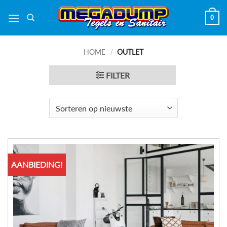
Ga
0
naar
inhoud
HOME
/
OUTLET
FILTER
AANBIEDING!