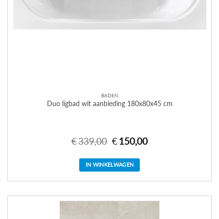
BADEN
Duo ligbad wit aanbieding 180x80x45 cm
€
339,00
Oorspronkelijke
€
150,00
Huidige
prijs
prijs
was:
is:
€339,00.
€150,00.
IN WINKELWAGEN