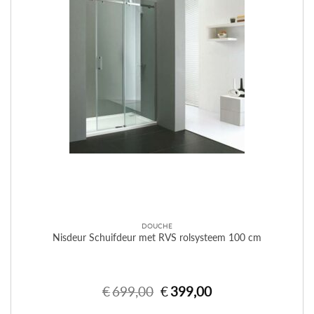
DOUCHE
Nisdeur Schuifdeur met RVS rolsysteem 100 cm
€
699,00
Oorspronkelijke
€
399,00
Huidige
prijs
prijs
was:
is:
€699,00.
€399,00.