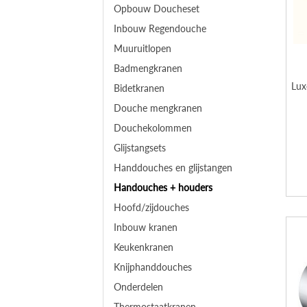
Opbouw Doucheset
Inbouw Regendouche
Muuruitlopen
Badmengkranen
Lux
Bidetkranen
Douche mengkranen
Douchekolommen
Glijstangsets
Handdouches en glijstangen
Handouches + houders
Hoofd/zijdouches
Inbouw kranen
Keukenkranen
Knijphanddouches
Onderdelen
Thermostaatkranen