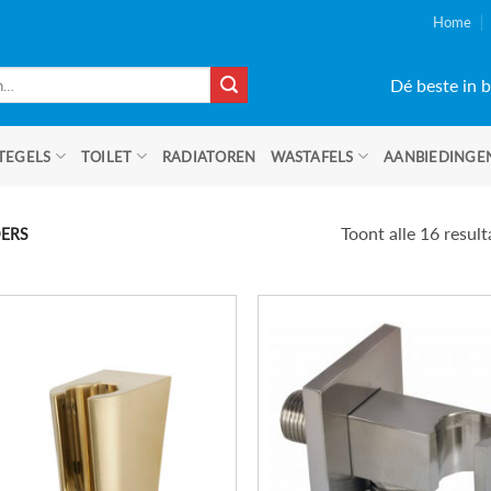
Home
Dé beste in b
TEGELS
TOILET
RADIATOREN
WASTAFELS
AANBIEDINGE
Toont alle 16 resul
ERS