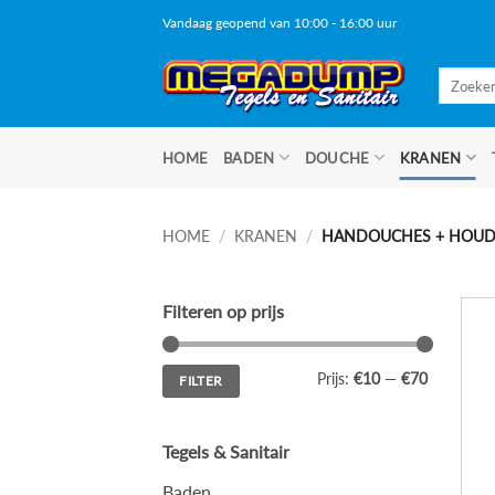
Ga
Vandaag geopend van 10:00 - 16:00 uur
naar
inhoud
Zoeken
naar:
HOME
BADEN
DOUCHE
KRANEN
HOME
/
KRANEN
/
HANDOUCHES + HOUD
Filteren op prijs
Min.
Max.
Prijs:
€10
—
€70
FILTER
prijs
prijs
Tegels & Sanitair
Baden