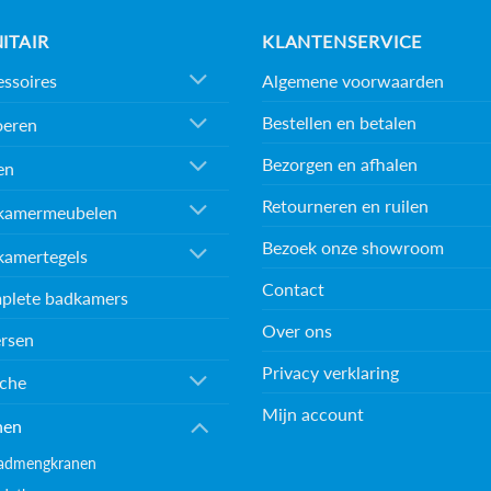
ITAIR
KLANTENSERVICE
Algemene voorwaarden
ssoires
Bestellen en betalen
oeren
Bezorgen en afhalen
en
Retourneren en ruilen
kamermeubelen
Bezoek onze showroom
kamertegels
Contact
plete badkamers
Over ons
rsen
Privacy verklaring
che
Mijn account
nen
admengkranen