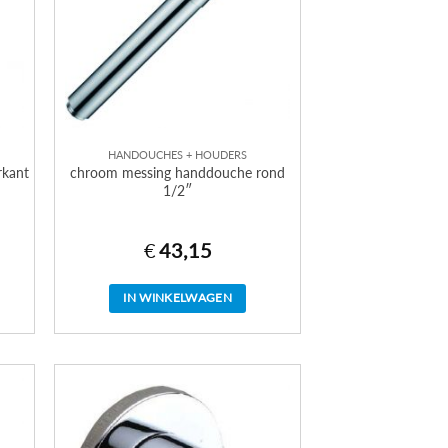
HANDOUCHES + HOUDERS
rkant
chroom messing handdouche rond
1/2″
€
43,15
IN WINKELWAGEN