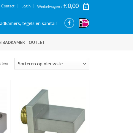
€
0,00
Contact
Login
Winkelwagen /
0
adkamers, tegels en sanitair
N BADKAMER
OUTLET
Gesorteerd
taten
op
nieuwste