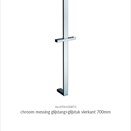
GLIJSTANGSETS
chroom messing glijstang+glijstuk vierkant 700mm