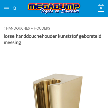
Ga
0
naar
inhoud
HANDOUCHES + HOUDERS
losse handdouchehouder kunststof geborsteld
messing