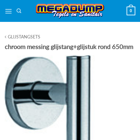
Ga
0
naar
inhoud
GLIJSTANGSETS
chroom messing glijstang+glijstuk rond 650mm