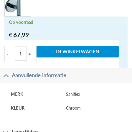
Op voorraad
€
67,99
chroom messing glijstang+glijstuk rond 650mm aanta
IN WINKELWAGEN
Aanvullende informatie
MERK
Saniflex
KLEUR
Chroom
Levertijden