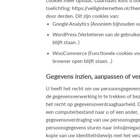
cookies meer opslaat. Daarnaast kunt u ook
toelichting:
https://veiliginternetten.nl/t
door derden. Dit zijn cookies van:
Google Analytics (Anoniem bijhouden va
WordPress (Verbeteren van de gebruiker
blijft staan. )
WooCommerce (Functionele cookies voor
browser open blijft staan. .)
Gegevens inzien, aanpassen of ve
U heeft het recht om uw persoonsgegevens 
de gegevensverwerking in te trekken of b
het recht op gegevensoverdraagbaarheid. D
een computerbestand naar u of een ander, d
gegevensoverdraging van uw persoonsgegev
persoonsgegevens sturen naar
info@megad
kopie van uw identiteitsbewijs met het ve