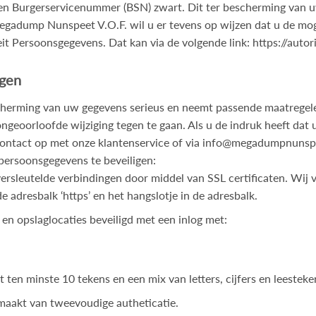
n Burgerservicenummer (BSN) zwart. Dit ter bescherming van uw
gadump Nunspeet V.O.F. wil u er tevens op wijzen dat u de moge
teit Persoonsgegevens. Dat kan via de volgende link: https://aut
igen
erming van uw gegevens serieus en neemt passende maatregelen
oorloofde wijziging tegen te gaan. Als u de indruk heeft dat uw
contact op met onze klantenservice of via
info@megadumpnunspe
ersoonsgegevens te beveiligen:
versleutelde verbindingen door middel van SSL certificaten. Wij 
e adresbalk ‘https’ en het hangslotje in de adresbalk.
en opslaglocaties beveiligd met een inlog met:
en minste 10 tekens en een mix van letters, cijfers en leesteke
maakt van tweevoudige autheticatie.