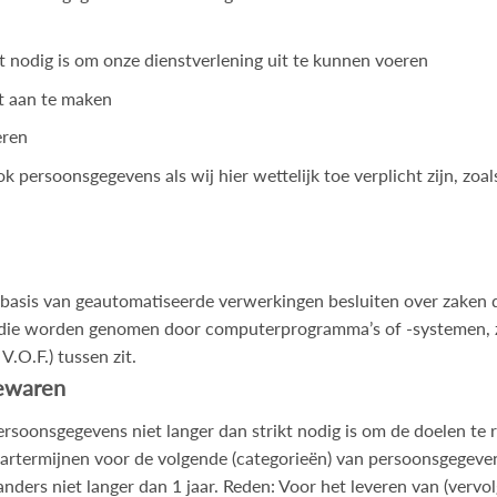
it nodig is om onze dienstverlening uit te kunnen voeren
t aan te maken
eren
ersoonsgegevens als wij hier wettelijk toe verplicht zijn, zoa
asis van geautomatiseerde verwerkingen besluiten over zaken d
n die worden genomen door computerprogramma’s of -systemen, z
O.F.) tussen zit.
ewaren
oonsgegevens niet langer dan strikt nodig is om de doelen te
artermijnen voor de volgende (categorieën) van persoonsgegeve
nders niet langer dan 1 jaar. Reden: Voor het leveren van (vervol