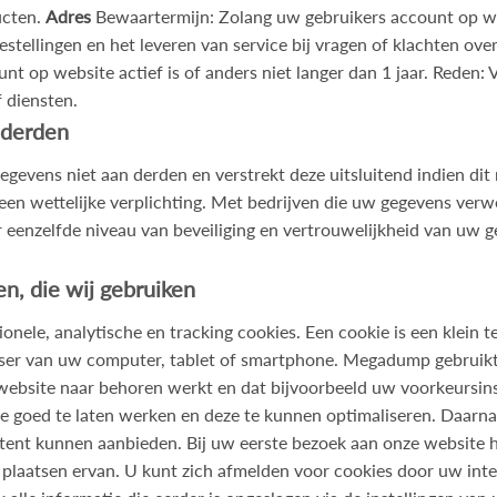
ucten.
Adres
Bewaartermijn: Zolang uw gebruikers account op webs
bestellingen en het leveren van service bij vragen of klachten ov
t op website actief is of anders niet langer dan 1 jaar. Reden: 
 diensten.
 derden
vens niet aan derden en verstrekt deze uitsluitend indien dit n
n wettelijke verplichting. Met bedrijven die uw gegevens verwe
enzelfde niveau van beveiliging en vertrouwelijkheid van uw g
en, die wij gebruiken
ele, analytische en tracking cookies. Een cookie is een klein t
ser van uw computer, tablet of smartphone. Megadump gebruikt
e website naar behoren werkt en dat bijvoorbeeld uw voorkeursi
 goed te laten werken en deze te kunnen optimaliseren. Daarna
ent kunnen aanbieden. Bij uw eerste bezoek aan onze website h
plaatsen ervan. U kunt zich afmelden voor cookies door uw inter