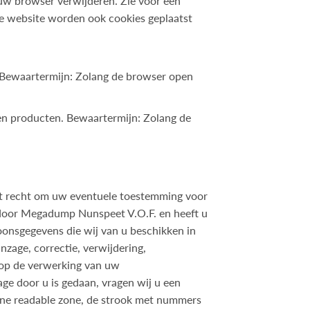
n uw browser verwijderen. Zie voor een
 website worden ook cookies geplaatst
. Bewaartermijn: Zolang de browser open
en producten. Bewaartermijn: Zolang de
het recht om uw eventuele toestemming voor
 door Megadump Nunspeet V.O.F. en heeft u
oonsgegevens die wij van u beschikken in
zage, correctie, verwijdering,
 op de verwerking van uw
zage door u is gedaan, vragen wij u een
ine readable zone, de strook met nummers