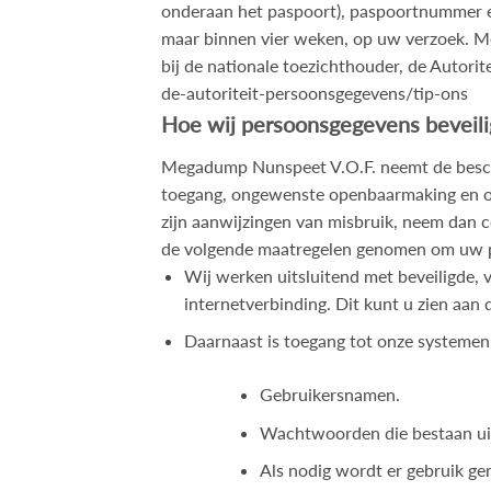
onderaan het paspoort), paspoortnummer e
maar binnen vier weken, op uw verzoek. Me
bij de nationale toezichthouder, de Autori
de-autoriteit-persoonsgegevens/tip-ons
Hoe wij persoonsgegevens beveil
Megadump Nunspeet V.O.F. neemt de besch
toegang, ongewenste openbaarmaking en onge
zijn aanwijzingen van misbruik, neem dan 
de volgende maatregelen genomen om uw p
Wij werken uitsluitend met beveiligde, 
internetverbinding. Dit kunt u zien aan d
Daarnaast is toegang tot onze systemen 
Gebruikersnamen.
Wachtwoorden die bestaan uit t
Als nodig wordt er gebruik ge