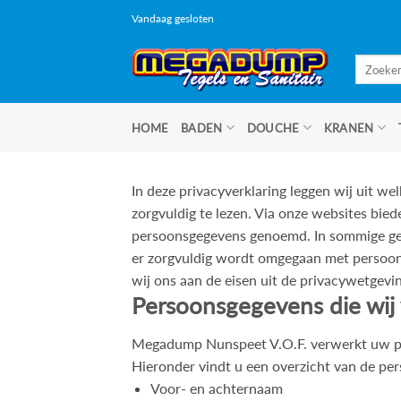
Ga
Vandaag gesloten
naar
inhoud
Zoeken
naar:
HOME
BADEN
DOUCHE
KRANEN
In deze privacyverklaring leggen wij uit w
zorgvuldig te lezen. Via onze websites bied
persoonsgegevens genoemd. In sommige geva
er zorgvuldig wordt omgegaan met persoon
wij ons aan de eisen uit de privacywetgevin
Persoonsgegevens die wij
Megadump Nunspeet V.O.F. verwerkt uw per
Hieronder vindt u een overzicht van de pe
Voor- en achternaam