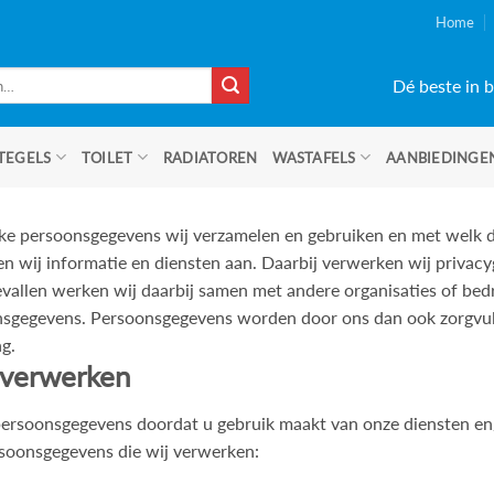
Home
Dé beste in b
TEGELS
TOILET
RADIATOREN
WASTAFELS
AANBIEDINGE
elke persoonsgegevens wij verzamelen en gebruiken en met welk do
en wij informatie en diensten aan. Daarbij verwerken wij privacy
llen werken wij daarbij samen met andere organisaties of bedri
sgegevens. Persoonsgegevens worden door ons dan ook zorgvuld
g.
 verwerken
soonsgegevens doordat u gebruik maakt van onze diensten en/o
rsoonsgegevens die wij verwerken: