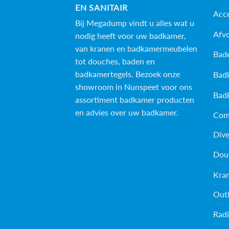
EN SANITAIR
Acce
Bij Megadump vindt u alles wat u
Afv
nodig heeft voor uw badkamer,
van kranen en badkamermeubelen
Bad
tot douches, baden en
badkamertegels
. Bezoek onze
Bad
showroom in Nunspeet voor ons
Bad
assortiment badkamer producten
en advies over uw badkamer.
Com
Dive
Dou
Kra
Outl
Radi