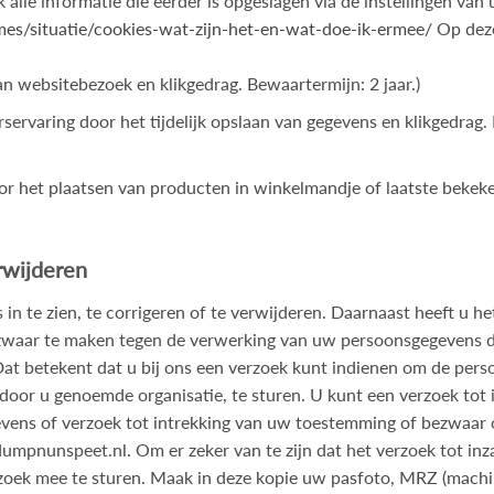
 alle informatie die eerder is opgeslagen via de instellingen va
hemes/situatie/cookies-wat-zijn-het-en-wat-doe-ik-ermee/
Op deze
n websitebezoek en klikgedrag. Bewaartermijn: 2 jaar.)
servaring door het tijdelijk opslaan van gegevens en klikgedrag
 het plaatsen van producten in winkelmandje of laatste bekek
rwijderen
in te zien, te corrigeren of te verwijderen. Daarnaast heeft u 
ezwaar te maken tegen de verwerking van uw persoonsgegevens
at betekent dat u bij ons een verzoek kunt indienen om de pers
oor u genoemde organisatie, te sturen. U kunt een verzoek tot in
ens of verzoek tot intrekking van uw toestemming of bezwaar
umpnunspeet.nl
. Om er zeker van te zijn dat het verzoek tot in
rzoek mee te sturen. Maak in deze kopie uw pasfoto, MRZ (mach