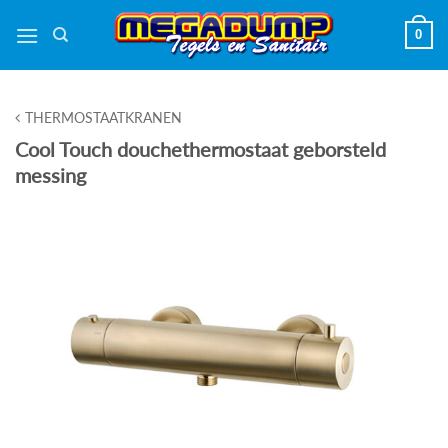
Ga
0
naar
inhoud
THERMOSTAATKRANEN
Cool Touch douchethermostaat geborsteld
messing