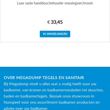
Luxe vaste handdouchehouder messingverchroom
€
33,45
IN WINKELWAGEN
OVER MEGADUMP TEGELS EN SANITAIR
Bij Megadump vindt u alles wat u nodig heeft voor uw
badkamer, van kranen en badkamermeubelen tot douches,
baden en
badkamertegels
. Bezoek onze showroom in
Nunspeet voor ons assortiment badkamer producten en
advies over uw badkamer.