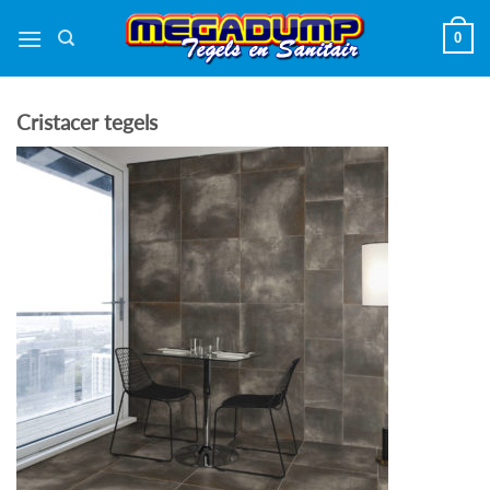
Ga
0
naar
inhoud
Cristacer tegels