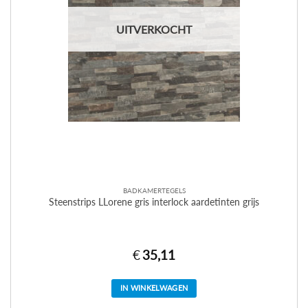
UITVERKOCHT
BADKAMERTEGELS
Steenstrips LLorene gris interlock aardetinten grijs
€
35,11
IN WINKELWAGEN