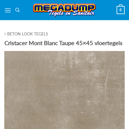
Ga
0
naar
inhoud
BETON LOOK TEGELS
Cristacer Mont Blanc Taupe 45×45 vloertegels