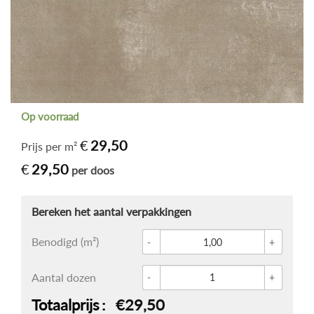
Op voorraad
€
29,50
Prijs per m²
€
29,50
per doos
Glace 
Benodigd (m²)
Crista
Aantal dozen
Totaalprijs
€29,50