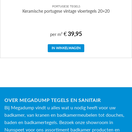
PORTUGESE TEGELS
Keramische portugese vintage vloertegels 20×20
€
39,95
per m²
IN WINKELWAGEN
OVER MEGADUMP TEGELS EN SANITAIR
Bij Megadump vindt u alles wat u nodig heeft voor uw
badkamer, van kranen en badkamermeubelen tot douches,
baden en
badkamertegels
. Bezoek onze showroom in
Nunspeet voor ons assortiment badkamer producten en