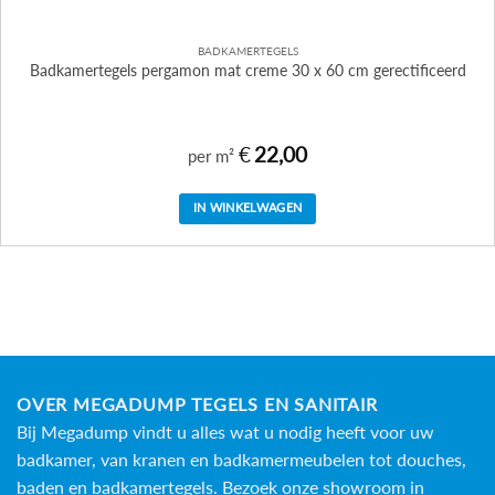
BADKAMERTEGELS
Badkamertegels pergamon mat creme 30 x 60 cm gerectificeerd
€
22,00
per m²
IN WINKELWAGEN
OVER MEGADUMP TEGELS EN SANITAIR
Bij Megadump vindt u alles wat u nodig heeft voor uw
badkamer, van kranen en badkamermeubelen tot douches,
baden en
badkamertegels
. Bezoek onze showroom in