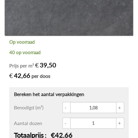
Op voorraad
40 op voorraad
€
39,50
Prijs per m²
€
42,66
per doos
Glace 
Benodigd (m²)
Ardosi
Aantal dozen
Totaalprijs
€42,66