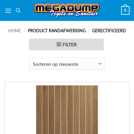
Ga
0
naar
inhoud
HOME
/
PRODUCT RANDAFWERKING
/
GERECTIFICEERD
FILTER