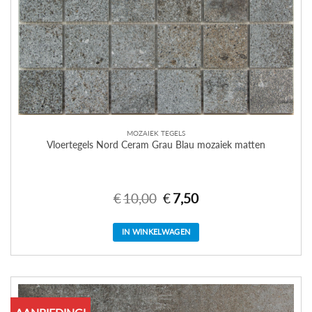
MOZAIEK TEGELS
Vloertegels Nord Ceram Grau Blau mozaiek matten
€
10,00
Oorspronkelijke
€
7,50
Huidige
prijs
prijs
was:
is:
€10,00.
€7,50.
IN WINKELWAGEN