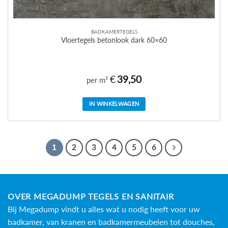
BADKAMERTEGELS
Vloertegels betonlook dark 60×60
€
39,50
per m²
IN WINKELWAGEN
1
2
3
4
5
6
OVER MEGADUMP TEGELS EN SANITAIR
Bij Megadump vindt u alles wat u nodig heeft voor uw
badkamer, van kranen en badkamermeubelen tot douches,