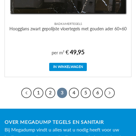
BADKAMERTEGELS
Hoogglans zwart gepolijste vloertegels met gouden ader 60×60
€
49,95
per m²
IN WINKELWAGEN
1
2
3
4
5
6
OVER MEGADUMP TEGELS EN SANITAIR
Bij Megadump vindt u alles wat u nodig heeft voor uw