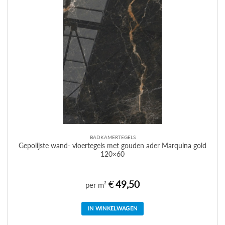
BADKAMERTEGELS
Gepolijste wand- vloertegels met gouden ader Marquina gold
120×60
€
49,50
per m²
IN WINKELWAGEN