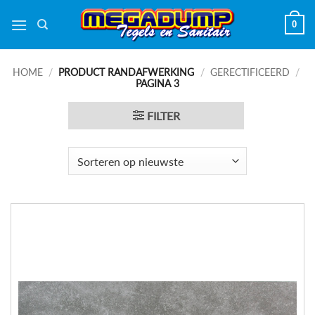
Ga
0
naar
inhoud
HOME
/
PRODUCT RANDAFWERKING
/
GERECTIFICEERD
/
PAGINA 3
FILTER