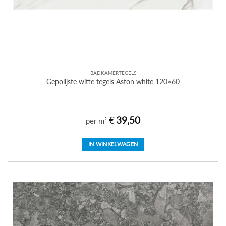
BADKAMERTEGELS
Gepolijste witte tegels Aston white 120×60
€
39,50
per m²
IN WINKELWAGEN