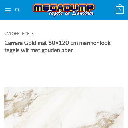
Ga
0
naar
inhoud
VLOERTEGELS
Carrara Gold mat 60×120 cm marmer look
tegels wit met gouden ader