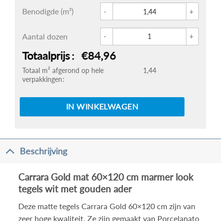
Glace 
Benodigde (m²)
Carrar
Aantal dozen
Totaalprijs
€84,96
Totaal m² afgerond op hele
1,44
verpakkingen
IN WINKELWAGEN
Beschrijving
Carrara Gold mat 60×120 cm marmer look
tegels wit met gouden ader
Deze matte tegels Carrara Gold 60×120 cm zijn van
zeer hoge kwaliteit. Ze zijn gemaakt van Porcelanato