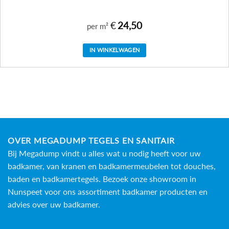
€
24,50
per m²
IN WINKELWAGEN
OVER MEGADUMP TEGELS EN SANITAIR
Bij Megadump vindt u alles wat u nodig heeft voor uw
badkamer, van kranen en badkamermeubelen tot douches,
baden en
badkamertegels
. Bezoek onze showroom in
Nunspeet voor ons assortiment badkamer producten en
advies over uw badkamer.