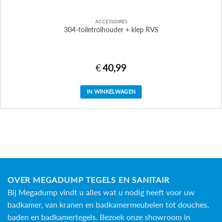
ACCESSOIRES
304-toiletrolhouder + klep RVS
€
40,99
IN WINKELWAGEN
OVER MEGADUMP TEGELS EN SANITAIR
Bij Megadump vindt u alles wat u nodig heeft voor uw
badkamer, van kranen en badkamermeubelen tot douches,
baden en
badkamertegels
. Bezoek onze showroom in