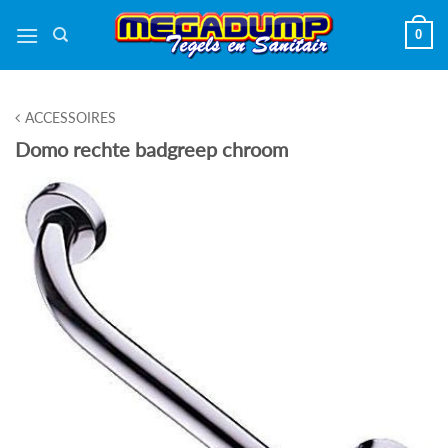
Ga
0
naar
inhoud
ACCESSOIRES
Domo rechte badgreep chroom