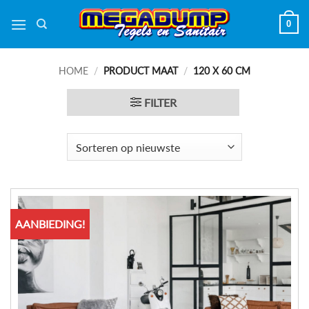
Ga
0
naar
inhoud
HOME
/
PRODUCT MAAT
/
120 X 60 CM
FILTER
AANBIEDING!