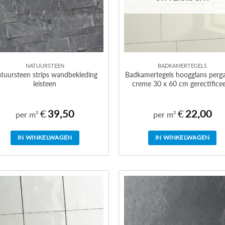
NATUURSTEEN
BADKAMERTEGELS
tuursteen strips wandbekleding
Badkamertegels hoogglans per
leisteen
creme 30 x 60 cm gerectifice
€
39,50
€
22,00
per m²
per m²
IN WINKELWAGEN
IN WINKELWAGEN