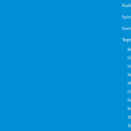
Radi
Spie
Sun
Tege
B
H
H
K
M
O
P
Re
S
T