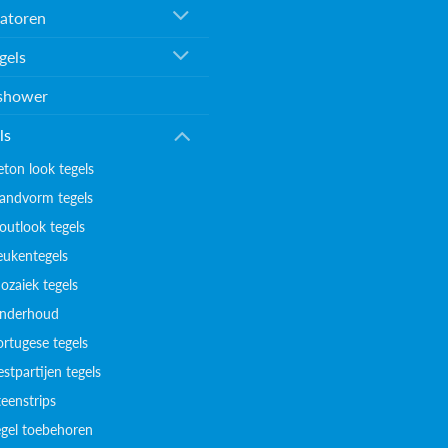
atoren
gels
shower
ls
eton look tegels
andvorm tegels
outlook tegels
eukentegels
ozaiek tegels
nderhoud
ortugese tegels
stpartijen tegels
teenstrips
egel toebehoren