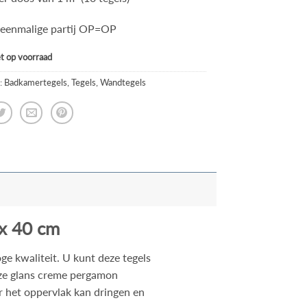
n eenmalige partij OP=OP
iet op voorraad
:
Badkamertegels
,
Tegels
,
Wandtegels
x 40 cm
e kwaliteit. U kunt deze tegels
eze glans creme pergamon
r het oppervlak kan dringen en