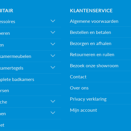
ITAIR
KLANTENSERVICE
Algemene voorwaarden
ssoires
Bestellen en betalen
oeren
Bezorgen en afhalen
en
Retourneren en ruilen
kamermeubelen
Bezoek onze showroom
kamertegels
Contact
plete badkamers
Over ons
rsen
Privacy verklaring
che
Mijn account
nen
et