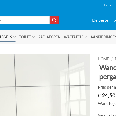
Home
Dé beste in b
TEGELS
TOILET
RADIATOREN
WASTAFELS
AANBIEDINGE
HOME
/
Wand
perg
Prijs per
€
24,50
Wandtegel
Verpakt p