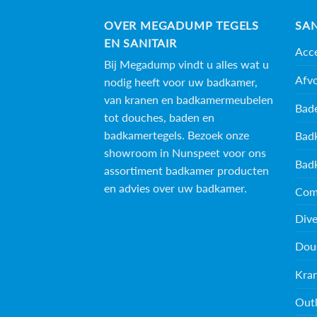
OVER MEGADUMP TEGELS
SAN
EN SANITAIR
Acce
Bij Megadump vindt u alles wat u
Afv
nodig heeft voor uw badkamer,
van kranen en badkamermeubelen
Bad
tot douches, baden en
badkamertegels
. Bezoek onze
Bad
showroom in Nunspeet voor ons
Bad
assortiment badkamer producten
en advies over uw badkamer.
Com
Dive
Dou
Kra
Outl