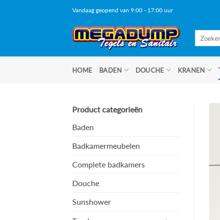
Ga
Vandaag geopend van 9:00 - 17:00 uur
naar
inhoud
Zoeken
naar:
HOME
BADEN
DOUCHE
KRANEN
Product categorieën
Baden
Badkamermeubelen
Complete badkamers
Douche
Sunshower