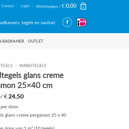
€
0,00
Contact
Login
Winkelwagen /
0
adkamers, tegels en sanitair
N BADKAMER
OUTLET
TEGELS
/
WANDTEGELS
tegels glans creme
amon 25×40 cm
€
24,50
 m²
per doos
s glans creme pergamon 25 x 40
er doos van 1 m² (10 tegels)