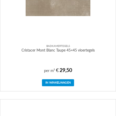
BADKAMERTEGELS
Cristacer Mont Blanc Taupe 45×45 vloertegels
€
29,50
per m²
IN WINKELWAGEN