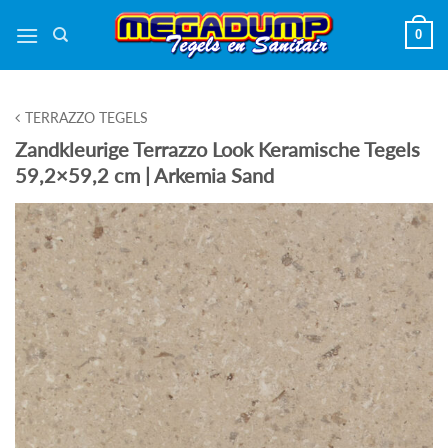
Ga
0
naar
inhoud
TERRAZZO TEGELS
Zandkleurige Terrazzo Look Keramische Tegels
59,2×59,2 cm | Arkemia Sand