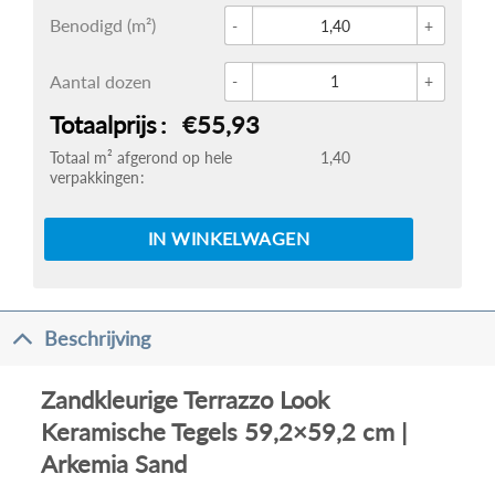
Glace 
Benodigd (m²)
Zandkl
Aantal dozen
Totaalprijs
€55,93
Totaal m² afgerond op hele
1,40
verpakkingen
IN WINKELWAGEN
Beschrijving
Zandkleurige Terrazzo Look
Keramische Tegels 59,2×59,2 cm |
Arkemia Sand