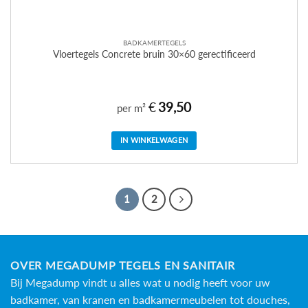
BADKAMERTEGELS
Vloertegels Concrete bruin 30×60 gerectificeerd
€
39,50
per m²
IN WINKELWAGEN
1
2
OVER MEGADUMP TEGELS EN SANITAIR
Bij Megadump vindt u alles wat u nodig heeft voor uw
badkamer, van kranen en badkamermeubelen tot douches,