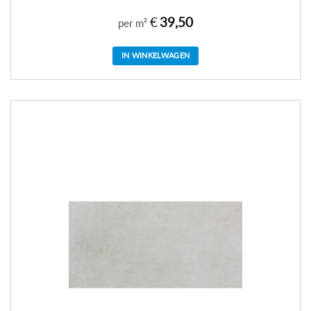
€
39,50
per m²
IN WINKELWAGEN