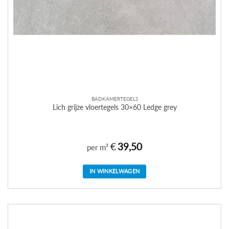
BADKAMERTEGELS
Lich grijze vloertegels 30×60 Ledge grey
€
39,50
per m²
IN WINKELWAGEN