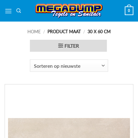
Ga
0
naar
inhoud
HOME
/
PRODUCT MAAT
/
30 X 60 CM
FILTER