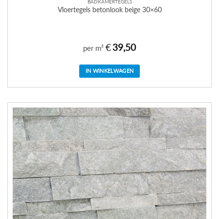
BADKAMERTEGELS
Vloertegels betonlook beige 30×60
€
39,50
per m²
IN WINKELWAGEN