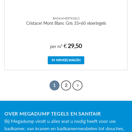
BADKAMERTEGELS
Cristacer Mont Blanc Gris 33×60 vloertegels
€
29,50
per m²
IN WINKELWAGEN
1
2
OVER MEGADUMP TEGELS EN SANITAIR
Bij Megadump vindt u alles wat u nodig heeft voor uw
badkamer, van kranen en badkamermeubelen tot douches,