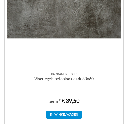
BADKAMERTEGELS
Vloertegels betonlook dark 30×60
€
39,50
per m²
IN WINKELWAGEN