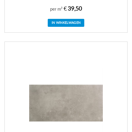
€
39,50
per m²
IN WINKELWAGEN