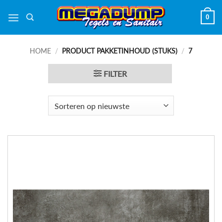
Ga
0
naar
inhoud
HOME
/
PRODUCT PAKKETINHOUD (STUKS)
/
7
FILTER