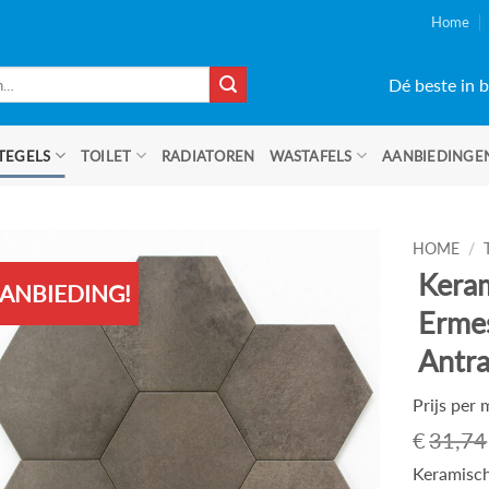
Home
Dé beste in b
TEGELS
TOILET
RADIATOREN
WASTAFELS
AANBIEDINGE
HOME
/
Keram
ANBIEDING!
Ermes
Antra
Prijs per
€
31,74
Keramisch