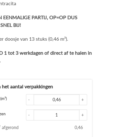
ntracita
EN EENMALIGE PARTIJ, OP=OP DUS
SNEL BIJ!
er doosje van 13 stuks (0,46 m²).
 1 tot 3 werkdagen of direct af te halen in
.
d
Glace handvorm tegels 5x15 
(m²)
Keramische hexagon tegels Er
zen
² afgerond
0,46