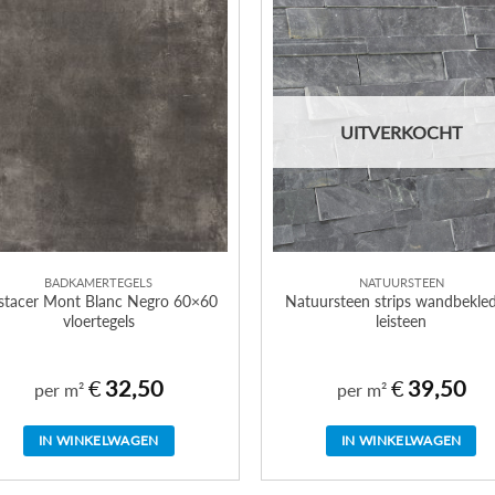
UITVERKOCHT
BADKAMERTEGELS
NATUURSTEEN
istacer Mont Blanc Negro 60×60
Natuursteen strips wandbekle
vloertegels
leisteen
€
32,50
€
39,50
per m²
per m²
IN WINKELWAGEN
IN WINKELWAGEN