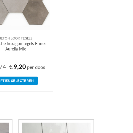
BETON LOOK TEGELS
che hexagon tegels Ermes
Aurelia Mix
74
€
9,20
Oorspronkelijke
Huidige
per doos
prijs
prijs
was:
is:
€31,74.
€9,20.
PTIES SELECTEREN