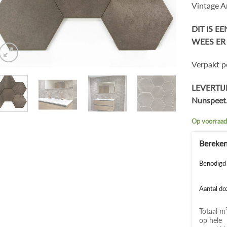
Vintage A
DIT IS E
WEES ER 
Verpakt p
LEVERTIJD
Nunspeet
Op voorraa
Benodigd 
Aantal do
Totaal m
op hele