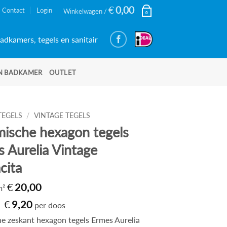
€
0,00
Contact
Login
Winkelwagen /
0
adkamers, tegels en sanitair
N BADKAMER
OUTLET
TEGELS
/
VINTAGE TEGELS
ische hexagon tegels
 Aurelia Vintage
cita
€
20,00
 m²
Oorspronkelijke
Huidige
€
9,20
per doos
prijs
prijs
was:
is:
e zeskant hexagon tegels Ermes Aurelia
€31,74.
€9,20.