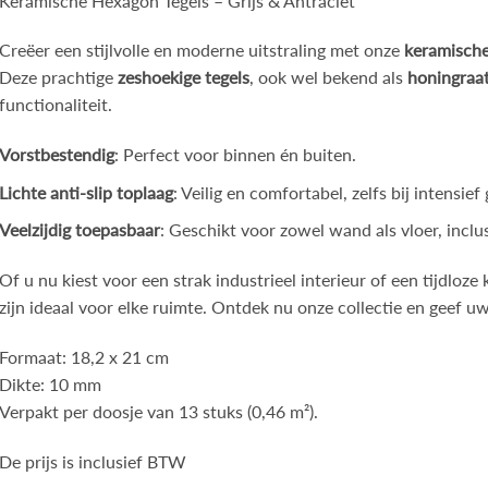
Keramische Hexagon Tegels – Grijs & Antraciet
Creëer een stijlvolle en moderne uitstraling met onze
keramische
Deze prachtige
zeshoekige tegels
, ook wel bekend als
honingraat
functionaliteit.
Vorstbestendig
: Perfect voor binnen én buiten.
Lichte anti-slip toplaag
: Veilig en comfortabel, zelfs bij intensief
Veelzijdig toepasbaar
: Geschikt voor zowel wand als vloer, incl
Of u nu kiest voor een strak industrieel interieur of een tijdloze
zijn ideaal voor elke ruimte. Ontdek nu onze collectie en geef 
Formaat: 18,2 x 21 cm
Dikte: 10 mm
Verpakt per doosje van 13 stuks (0,46 m²).
De prijs is inclusief BTW