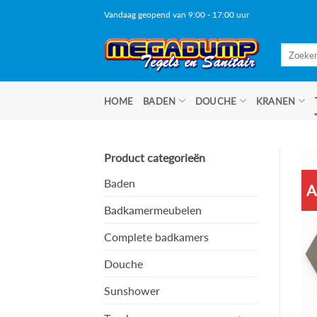
Ga
Vandaag geopend van 9:00 - 17:00 uur
naar
inhoud
Zoeken
naar:
HOME
BADEN
DOUCHE
KRANEN
Product categorieën
Baden
A
Badkamermeubelen
Complete badkamers
Douche
Sunshower