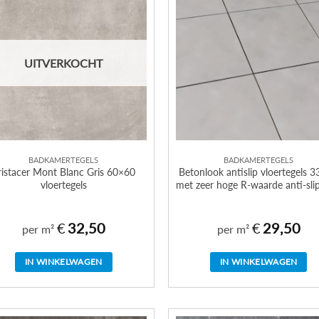
UITVERKOCHT
BADKAMERTEGELS
BADKAMERTEGELS
ristacer Mont Blanc Gris 60×60
Betonlook antislip vloertegels 
vloertegels
met zeer hoge R-waarde anti-sli
€
32,50
€
29,50
per m²
per m²
IN WINKELWAGEN
IN WINKELWAGEN