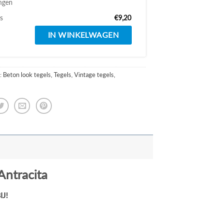
ngen
js
€9,20
IN WINKELWAGEN
:
Beton look tegels
,
Tegels
,
Vintage tegels
,
Antracita
J!