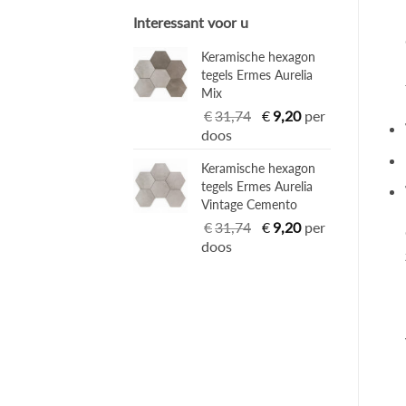
Interessant voor u
Keramische hexagon
tegels Ermes Aurelia
Mix
Oorspronkelijke
Huidige
€
31,74
€
9,20
per
prijs
prijs
doos
was:
is:
Keramische hexagon
€31,74.
€9,20.
tegels Ermes Aurelia
Vintage Cemento
Oorspronkelijke
Huidige
€
31,74
€
9,20
per
prijs
prijs
doos
was:
is:
€31,74.
€9,20.