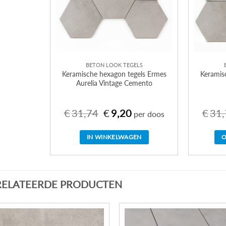
BETON LOOK TEGELS
Keramische hexagon tegels Ermes
Keramis
Aurelia Vintage Cemento
€
31,74
€
9,20
€
31,
Oorspronkelijke
Huidige
per doos
prijs
prijs
was:
is:
€31,74.
€9,20.
IN WINKELWAGEN
O
RELATEERDE PRODUCTEN