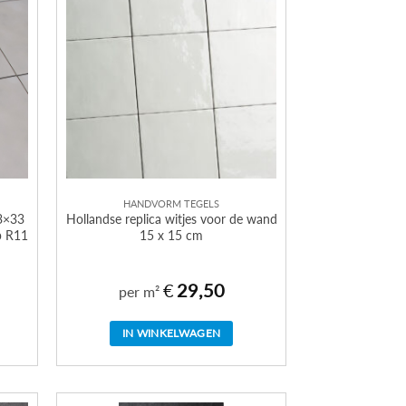
HANDVORM TEGELS
33×33
Hollandse replica witjes voor de wand
p R11
15 x 15 cm
€
29,50
per m²
IN WINKELWAGEN