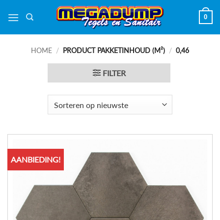
Ga
0
naar
inhoud
HOME
/
PRODUCT PAKKETINHOUD (M²)
/
0,46
FILTER
AANBIEDING!