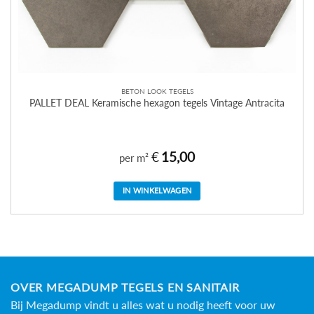
BETON LOOK TEGELS
PALLET DEAL Keramische hexagon tegels Vintage Antracita
€
15,00
per m²
IN WINKELWAGEN
OVER MEGADUMP TEGELS EN SANITAIR
Bij Megadump vindt u alles wat u nodig heeft voor uw