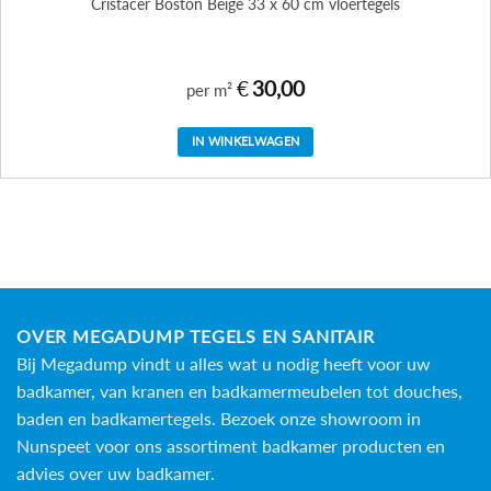
Cristacer Boston Beige 33 x 60 cm vloertegels
€
30,00
per m²
IN WINKELWAGEN
OVER MEGADUMP TEGELS EN SANITAIR
Bij Megadump vindt u alles wat u nodig heeft voor uw
badkamer, van kranen en badkamermeubelen tot douches,
baden en
badkamertegels
. Bezoek onze showroom in
Nunspeet voor ons assortiment badkamer producten en
advies over uw badkamer.