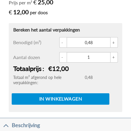
€
25,00
Prijs per m²
€
12,00
per doos
Glace 
Benodigd (m²)
Imola 
Aantal dozen
Totaalprijs
€12,00
Totaal m² afgerond op hele
0,48
verpakkingen
IN WINKELWAGEN
Beschrijving