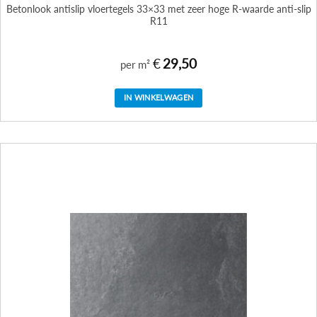
Betonlook antislip vloertegels 33×33 met zeer hoge R-waarde anti-slip
R11
€
29,50
per m²
IN WINKELWAGEN