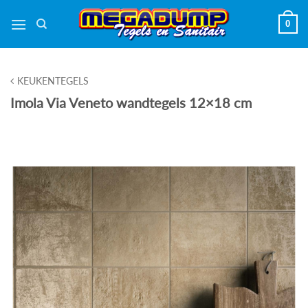
Ga
0
naar
inhoud
KEUKENTEGELS
Imola Via Veneto wandtegels 12×18 cm