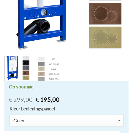
Op voorraad
Oorspronkelijke
Huidige
€
299,00
€
195,00
prijs
prijs
was:
is:
Kleur bedieningspaneel
€299,00.
€195,00.