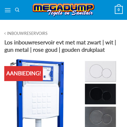
Ga
0
naar
inhoud
INBOUWRESERVOIRS
Los inbouwreservoir evt met mat zwart | wit |
gun metal | rose goud | gouden drukplaat
AANBIEDING!