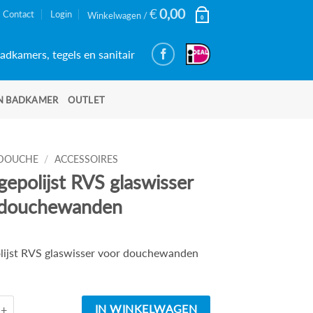
€
0,00
Contact
Login
Winkelwagen /
0
adkamers, tegels en sanitair
N BADKAMER
OUTLET
DOUCHE
/
ACCESSOIRES
gepolijst RVS glaswisser
 douchewanden
lijst RVS glaswisser voor douchewanden
d
Luxe gepolijst RVS glaswisser voor douchewanden aantal
IN WINKELWAGEN