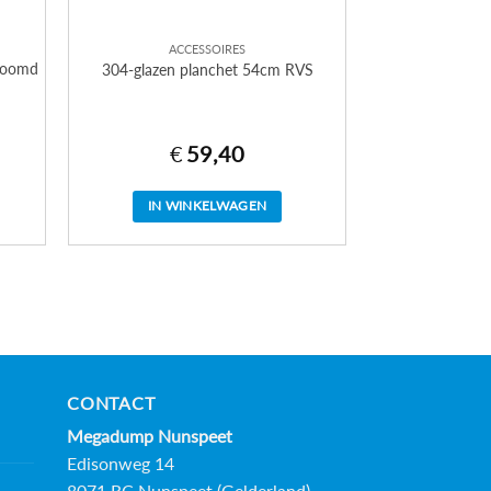
ACCESSOIRES
roomd
304-glazen planchet 54cm RVS
€
59,40
IN WINKELWAGEN
CONTACT
Megadump Nunspeet
Edisonweg 14
8071 RC Nunspeet (Gelderland)