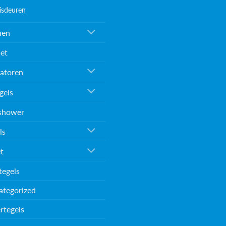
isdeuren
nen
et
atoren
gels
shower
ls
et
tegels
ategorized
rtegels