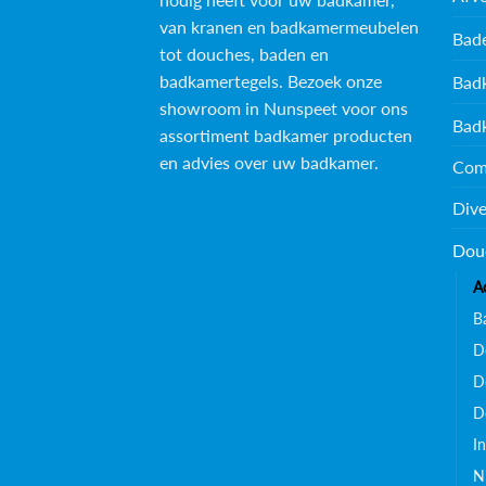
van kranen en badkamermeubelen
Bad
tot douches, baden en
badkamertegels
. Bezoek onze
Bad
showroom in Nunspeet voor ons
Bad
assortiment badkamer producten
en advies over uw badkamer.
Com
Dive
Dou
A
B
D
D
D
I
N