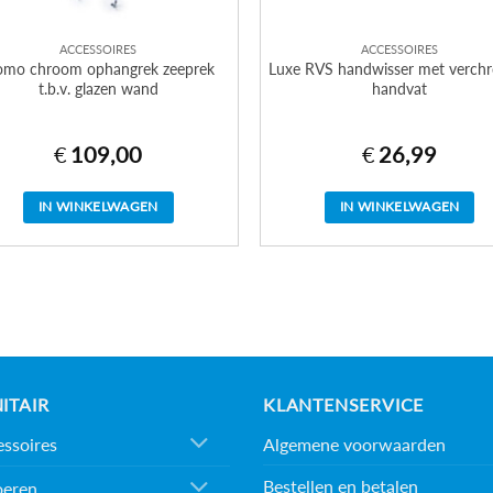
ACCESSOIRES
ACCESSOIRES
mo chroom ophangrek zeeprek
Luxe RVS handwisser met verch
t.b.v. glazen wand
handvat
€
109,00
€
26,99
IN WINKELWAGEN
IN WINKELWAGEN
ITAIR
KLANTENSERVICE
Algemene voorwaarden
ssoires
Bestellen en betalen
oeren