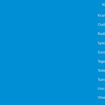
N
Kra
Outl
Radi
Spie
Sun
Tege
Toil
Tuin
Unc
Vloe