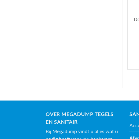
Do
OVER MEGADUMP TEGELS
SAN
EN SANITAIR
Acce
Bij Megadump vindt u alles wat u
Afv
nodig heeft voor uw badkamer,