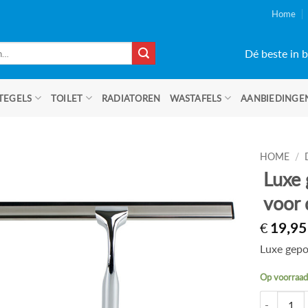
Home
Dé beste in b
TEGELS
TOILET
RADIATOREN
WASTAFELS
AANBIEDINGE
HOME
/
Luxe 
voor
€
19,95
Luxe gepo
Op voorraa