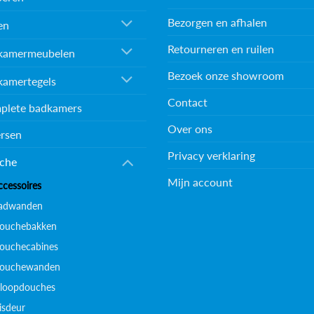
Bezorgen en afhalen
en
Retourneren en ruilen
kamermeubelen
Bezoek onze showroom
kamertegels
Contact
plete badkamers
Over ons
rsen
Privacy verklaring
che
Mijn account
ccessoires
adwanden
ouchebakken
ouchecabines
ouchewanden
nloopdouches
isdeur