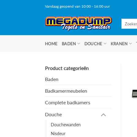
Ga
Vandaag geopend van 10:00 - 16:00 uur
naar
inhoud
Zoeken
naar:
HOME
BADEN
DOUCHE
KRANEN
Product categorieën
Baden
Badkamermeubelen
Complete badkamers
Douche
Douchewanden
Nisdeur