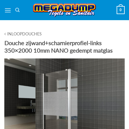
Ga
0
naar
inhoud
INLOOPDOUCHES
Douche zijwand+scharnierprofiel-links
350×2000 10mm NANO gedempt matglas