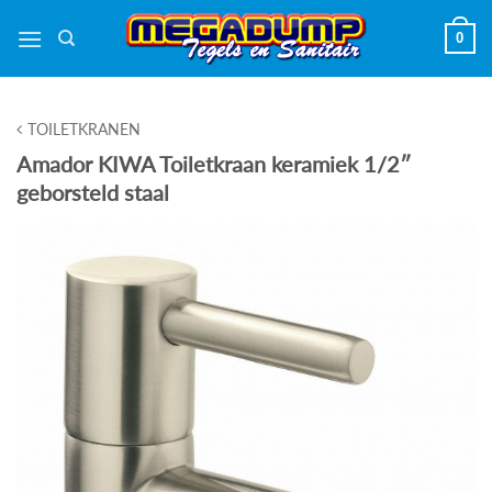
Ga
0
naar
inhoud
TOILETKRANEN
Amador KIWA Toiletkraan keramiek 1/2″
geborsteld staal