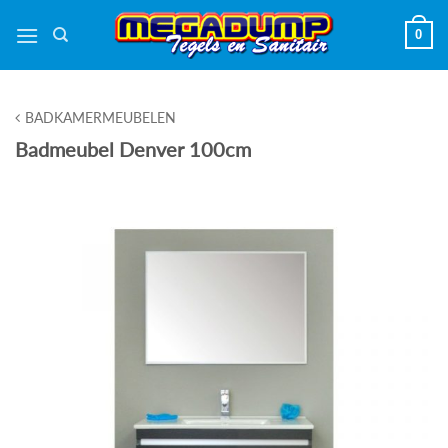
Ga
0
naar
inhoud
BADKAMERMEUBELEN
Badmeubel Denver 100cm