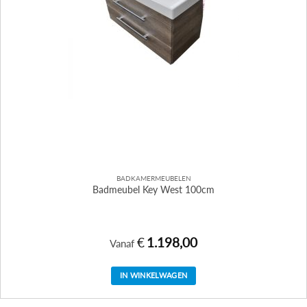
BADKAMERMEUBELEN
Badmeubel Key West 100cm
€
1.198,00
Vanaf
IN WINKELWAGEN
Dit
product