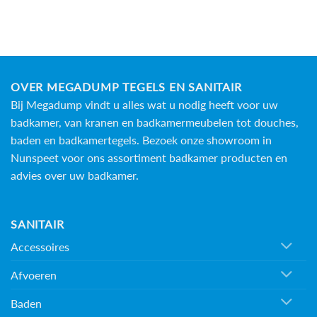
heeft
meerdere
variaties.
Deze
optie
kan
OVER MEGADUMP TEGELS EN SANITAIR
gekozen
Bij Megadump vindt u alles wat u nodig heeft voor uw
worden
badkamer, van kranen en badkamermeubelen tot douches,
op
baden en
badkamertegels
. Bezoek onze showroom in
de
productpagina
Nunspeet voor ons assortiment badkamer producten en
advies over uw badkamer.
SANITAIR
Accessoires
Afvoeren
Baden