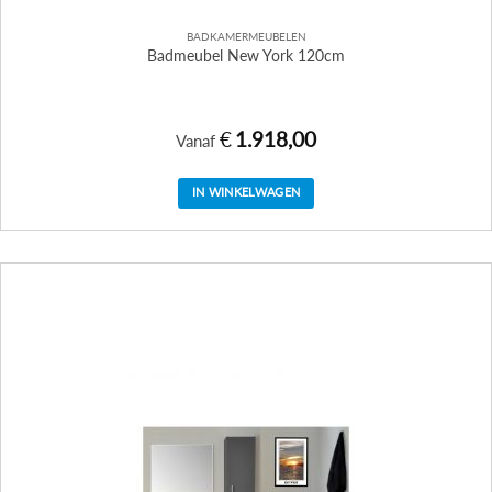
BADKAMERMEUBELEN
Badmeubel New York 120cm
€
1.918,00
Vanaf
IN WINKELWAGEN
Dit
product
heeft
meerdere
variaties.
Deze
optie
kan
gekozen
worden
op
de