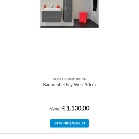
productpagina
BADKAMERMEUBELEN
Badmeubel Key West 90cm
€
1.130,00
Vanaf
IN WINKELWAGEN
Dit
product