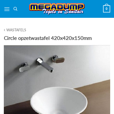
Ga
0
naar
inhoud
WASTAFELS
Circle opzetwastafel 420x420x150mm