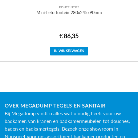
FONTEINTJES
Mini-Leto fontein 280x245x90mm
€
86,35
IN WINKELWAGEN
OVER MEGADUMP TEGELS EN SANITAIR
Bij Megadump vindt u alles wat u nodig heeft voor uw
badkamer, van kranen en badkamermeubelen tot douches,
baden en
badkamertegels
. Bezoek onze showroom in
Nunspeet voor ons assortiment badkamer producten en