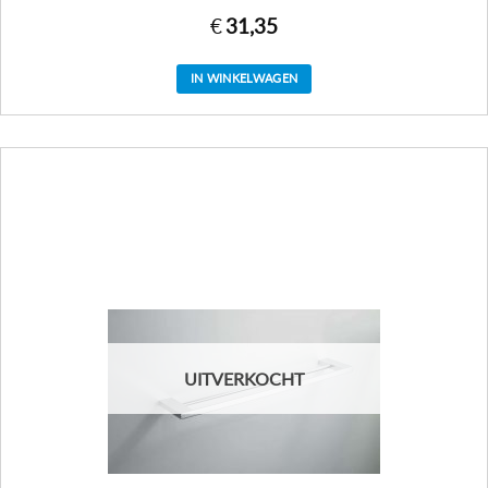
€
31,35
IN WINKELWAGEN
UITVERKOCHT