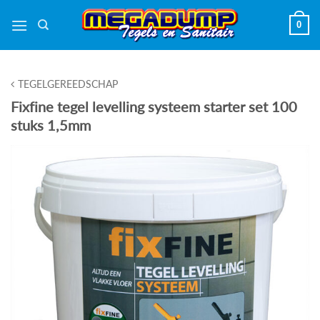
Ga
0
naar
inhoud
TEGELGEREEDSCHAP
Fixfine tegel levelling systeem starter set 100
stuks 1,5mm