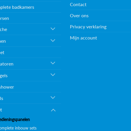
Contact
plete badkamers
Over ons
rsen
Privacy verklaring
che
Mijn account
nen
et
atoren
gels
shower
ls
et
edieningspanelen
omplete inbouw sets