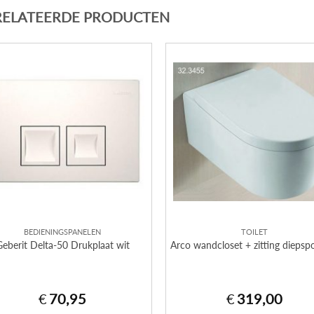
RELATEERDE PRODUCTEN
BEDIENINGSPANELEN
TOILET
Geberit Delta-50 Drukplaat wit
Arco wandcloset + zitting diepspo
€
70,95
€
319,00