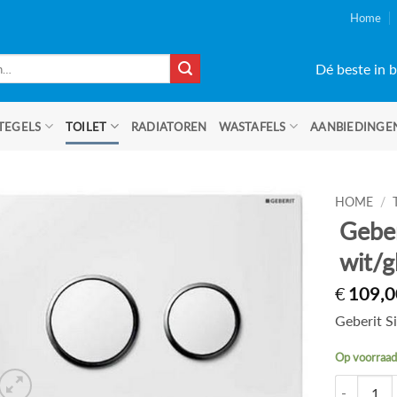
Home
Dé beste in b
TEGELS
TOILET
RADIATOREN
WASTAFELS
AANBIEDINGE
HOME
/
Geber
wit/g
€
109,0
Geberit S
Op voorraa