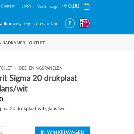
€
0,00
Contact
Login
Winkelwagen /
0
adkamers, tegels en sanitair
N BADKAMER
OUTLET
TOILET
/
BEDIENINGSPANELEN
it Sigma 20 drukplaat
lans/wit
0
igma 20 drukplaat wit/glans/wit
d
Geberit Sigma 20 drukplaat wit/glans/wit aantal
IN WINKELWAGEN