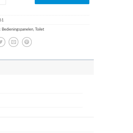
61
:
Bedieningspanelen
,
Toilet