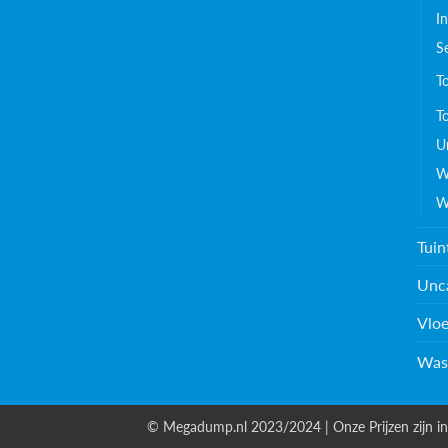
I
S
T
To
Ur
W
W
Tuin
Unc
Vloe
Was
© Megadump.nl 2023/2024 | Onze Prijzen zijn in