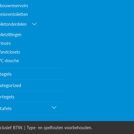
nbouwreservoirs
eniorentoiletten
oiletonderdelen
iletzittingen
inoirs
andclosets
C-douche
tegels
ategorized
rtegels
tafels
clusief BTW. | Type- en spelfouten voorbehouden.