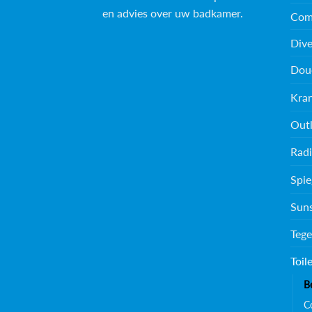
en advies over uw badkamer.
Com
Dive
Dou
Kra
Outl
Radi
Spie
Sun
Tege
Toil
B
C