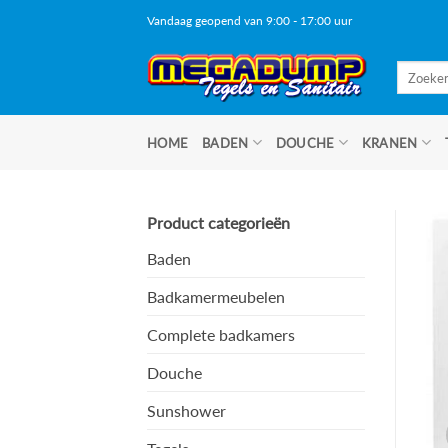
Ga
Vandaag geopend van 9:00 - 17:00 uur
naar
inhoud
Zoeken
naar:
HOME
BADEN
DOUCHE
KRANEN
Product categorieën
Baden
Badkamermeubelen
Complete badkamers
Douche
Sunshower